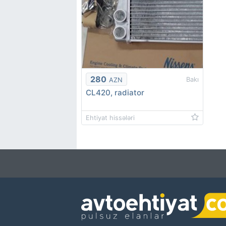
280
Bakı
AZN
CL420, radiator
Ehtiyat hissələri