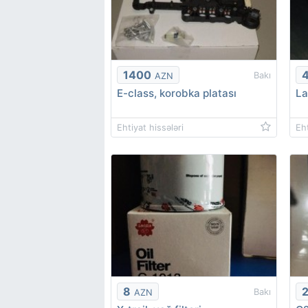
1400
Bakı
AZN
E-class, korobka platası
La
Ehtiyat hissələri
Eht
8
Bakı
AZN