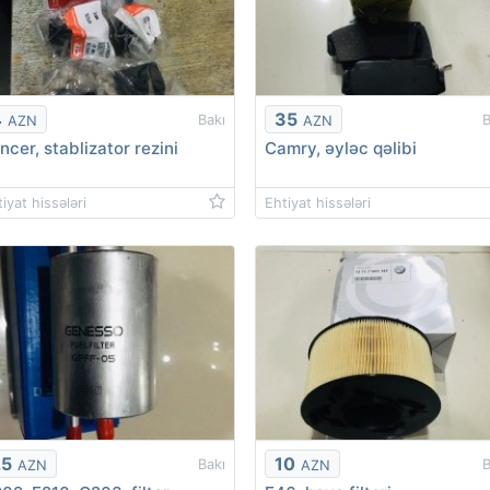
4
35
Bakı
B
AZN
AZN
ncer, stablizator rezini
Camry, əyləc qəlibi
iyat hissələri
Ehtiyat hissələri
25
10
Bakı
B
AZN
AZN