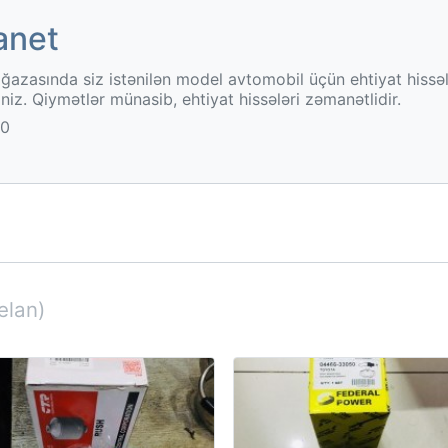
anet
ğazasında siz istənilən model avtomobil üçün ehtiyat hissəl
iniz. Qiymətlər münasib, ehtiyat hissələri zəmanətlidir.
00
elan)