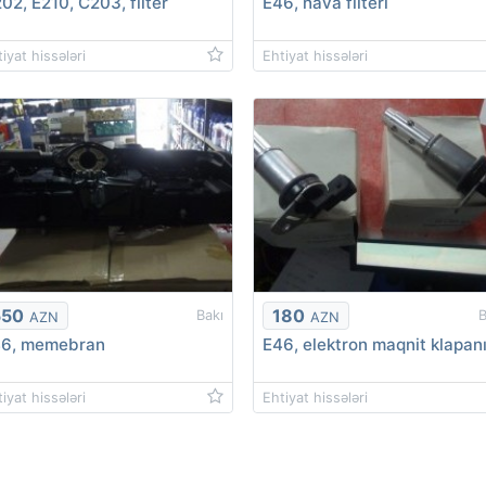
02, E210, C203, filter
E46, hava filteri
iyat hissələri
Ehtiyat hissələri
550
180
Bakı
B
AZN
AZN
6, memebran
E46, elektron maqnit klapan
iyat hissələri
Ehtiyat hissələri