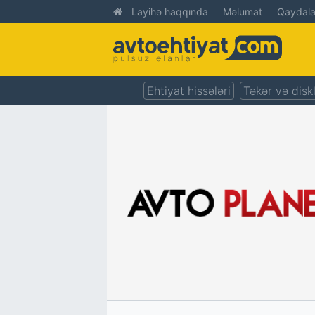
Layihə haqqında
Məlumat
Qaydala
Ehtiyat hissələri
Təkər və disk