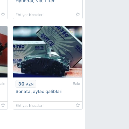
Hyundai, Kia, filter
Ehtiyat hissələri
30
akı
Bakı
AZN
ı
Sonata, əyləc qəlibləri
Ehtiyat hissələri