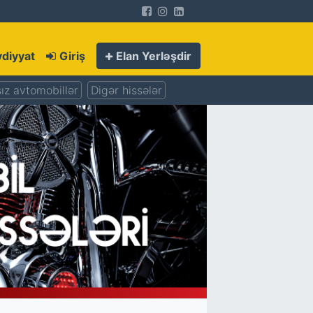
diyyat
Giriş
Elan Yerləşdir
ız avtomobillər
Digər hissələr