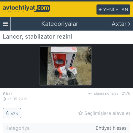
YENİ ELAN
Kateqoriyalar
Axtar
Lancer, stablizator rezini
Bakı
Elanın nömrəsi: 2176
13.05.2019
4
Seçilmişlərə əlavə et
AZN
Kategoriya
Ehtiyat hissəsi