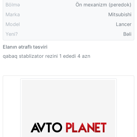
Bölmə
Ön mexanizm (peredok)
Marka
Mitsubishi
Model
Lancer
Yeni?
Bəli
Elanın ətraflı təsviri
qabaq stablizator rezini 1 ededi 4 azn