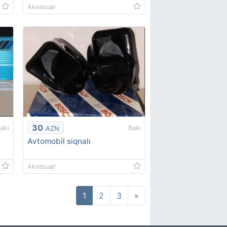
Aksesuar
30
akı
Bakı
AZN
Avtomobil siqnalı
Aksesuar
(current)
1
2
3
»