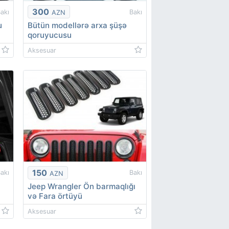
300
akı
Bakı
AZN
u
Bütün modellərə arxa şüşə
qoruyucusu
Aksesuar
150
akı
Bakı
AZN
Jeep Wrangler Ön barmaqlığı
və Fara örtüyü
Aksesuar