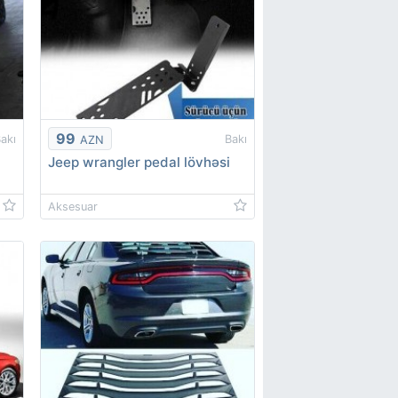
99
akı
Bakı
AZN
Jeep wrangler pedal lövhəsi
Aksesuar