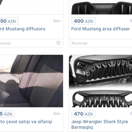
550
400
Bakı
B
AZN
AZN
rd Mustang diffuzoru
Ford Mustang arxa diffuser
sesuar
Aksesuar
5
470
Bakı
B
AZN
AZN
to çexol satışı və sifarişi
Jeep Wrangler Shark Style
Barmaqlıq