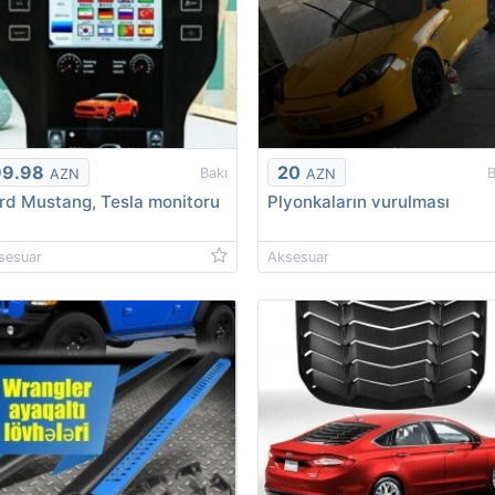
9.
98
20
Bakı
B
AZN
AZN
rd Mustang, Tesla monitoru
Plyonkaların vurulması
sesuar
Aksesuar