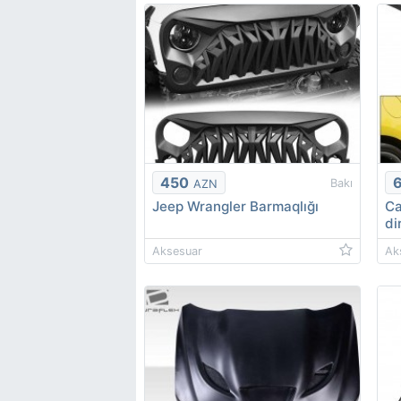
450
Bakı
AZN
Jeep Wrangler Barmaqlığı
Ca
di
Aksesuar
Ak