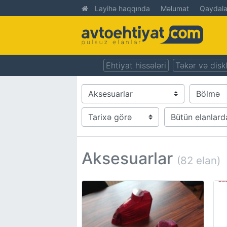
Layihə haqqında
Məlumat
Qaydala
Ehtiyat hissələri
Təkər və disk
Aksesuarlar
(82 elan)