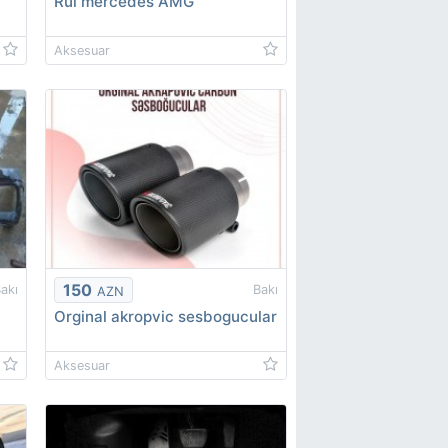
Rul mercedes AMG
Aksesuar
150
akı
Bakı
AZN
Orginal akropvic sesbogucular
Aksesuar