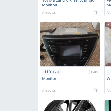
Toyota Land Cruiser Android
Pi
Monitoru
Ma
Aksesuar
Ak
110
1
Şirvan
AZN
Monitor
W2
Aksesuar
Ak