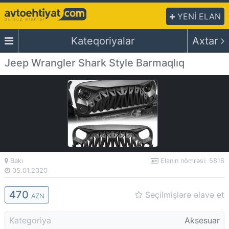
YENİ ELAN
Kateqoriyalar
Axtar
Jeep Wrangler Shark Style Barmaqlıq
Bakı
Elanın nömrəsi: 5816
05.01.2020
470
Seçilmişlərə əlavə et
AZN
Kategoriya
Aksesuar