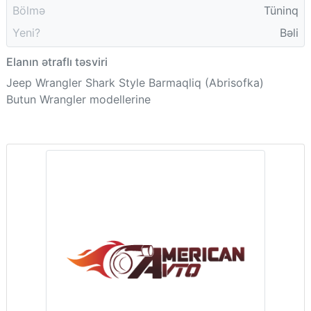
Bölmə
Tüninq
Yeni?
Bəli
Elanın ətraflı təsviri
Jeep Wrangler Shark Style Barmaqliq (Abrisofka)
Butun Wrangler modellerine