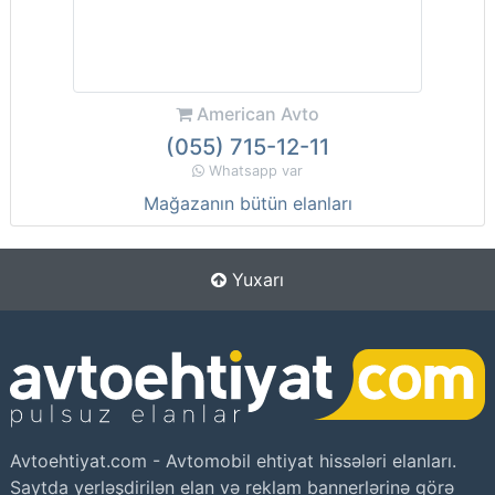
American Avto
(055) 715-12-11
Whatsapp var
Mağazanın bütün elanları
Yuxarı
Avtoehtiyat.com - Avtomobil ehtiyat hissələri elanları.
Saytda yerləşdirilən elan və reklam bannerlərinə görə