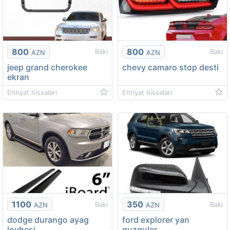
800
800
Bakı
Bakı
AZN
AZN
jeep grand cherokee
chevy camaro stop desti
ekran
Ehtiyat hissələri
Ehtiyat hissələri
1100
350
Bakı
Bakı
AZN
AZN
dodge durango ayag
ford explorer yan
lovhesi
guzguler