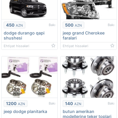
450
500
Bakı
Bakı
AZN
AZN
dodge durango qapi
jeep grand Cherokee
shushesi
faralari
Ehtiyat hissələri
Ehtiyat hissələri
1200
140
Bakı
Bakı
AZN
AZN
jeep dodge planitarka
butun amerikan
modellerine teker toplari