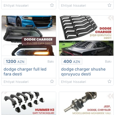
Ehtiyat hissələri
Ehtiyat hissələri
1200
400
Bakı
Bakı
AZN
AZN
dodge charger full led
dodge charger shushe
fara desti
qoruyucu desti
Ehtiyat hissələri
Ehtiyat hissələri