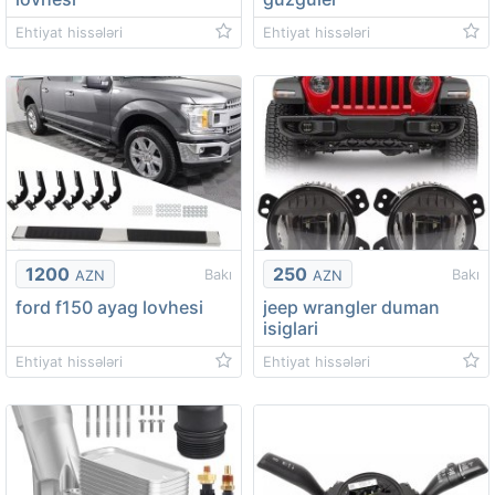
Ehtiyat hissələri
Ehtiyat hissələri
1200
250
Bakı
Bakı
AZN
AZN
ford f150 ayag lovhesi
jeep wrangler duman
isiglari
Ehtiyat hissələri
Ehtiyat hissələri