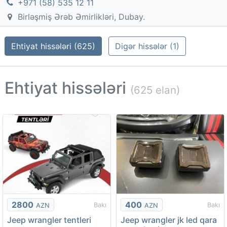
+971 (58) 535 12 11
Birləşmiş Ərəb Əmirlikləri, Dubay.
Ehtiyat hissələri (625)
Digər hissələr (1)
Ehtiyat hissələri
(625 elan)
2800
400
Bakı
Bakı
AZN
AZN
Jeep wrangler tentleri
Jeep wrangler jk led qara