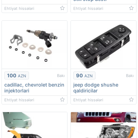
Ehtiyat hissələri
Ehtiyat hissələri
100
90
Bakı
Bakı
AZN
AZN
cadillac, chevrolet benzin
jeep dodge shushe
injektorlari
qaldiricilar
Ehtiyat hissələri
Ehtiyat hissələri