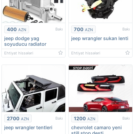
400
700
Bakı
Bakı
AZN
AZN
jeep dodge yag
jeep wrangler sukan lenti
soyuducu radiator
Ehtiyat hissələri
Ehtiyat hissələri
2700
1200
Bakı
Bakı
AZN
AZN
jeep wrangler tentleri
chevrolet camaro yeni
still stop desti