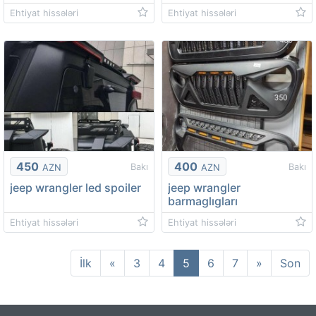
Ehtiyat hissələri
Ehtiyat hissələri
450
400
Bakı
Bakı
AZN
AZN
jeep wrangler led spoiler
jeep wrangler
barmaglıgları
Ehtiyat hissələri
Ehtiyat hissələri
(current)
İlk
«
3
4
5
6
7
»
Son