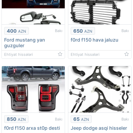
400
650
Bakı
Bakı
AZN
AZN
Ford mustang yan
f0rd f150 hava jaluzu
guzguler
Ehtiyat hissələri
Ehtiyat hissələri
850
65
Bakı
Bakı
AZN
AZN
f0rd f150 arxa st0p desti
Jeep dodge asqi hisseler