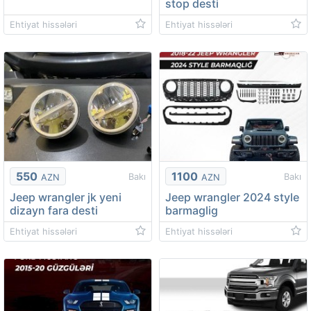
stop desti
Ehtiyat hissələri
Ehtiyat hissələri
550
1100
Bakı
Bakı
AZN
AZN
Jeep wrangler jk yeni
Jeep wrangler 2024 style
dizayn fara desti
barmaglig
Ehtiyat hissələri
Ehtiyat hissələri