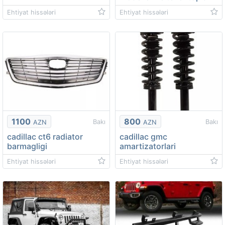
Ehtiyat hissələri
Ehtiyat hissələri
1100
800
Bakı
Bakı
AZN
AZN
cadillac ct6 radiator
cadillac gmc
barmagligi
amartizatorlari
Ehtiyat hissələri
Ehtiyat hissələri