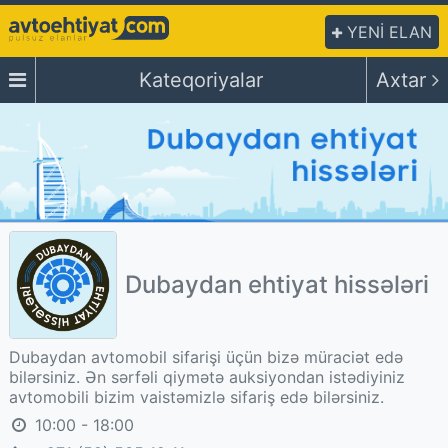
YENİ ELAN
Kateqoriyalar
Axtar
Dubaydan ehtiyat hissələri
Dubaydan avtomobil sifarişi üçün bizə müraciət edə
bilərsiniz. Ən sərfəli qiymətə auksiyondan istədiyiniz
avtomobili bizim vaistəmizlə sifariş edə bilərsiniz.
10:00 - 18:00