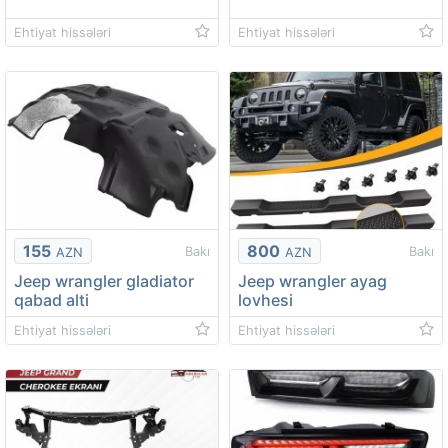
Ehtiyat hissələri
Ehtiyat hissələri
155
800
Bakı
Bakı
AZN
AZN
Jeep wrangler gladiator
Jeep wrangler ayag
qabad alti
lovhesi
Ehtiyat hissələri
Ehtiyat hissələri