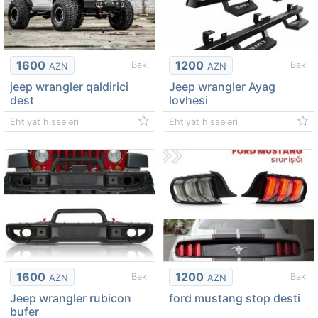
1600
1200
Bakı
Bakı
AZN
AZN
jeep wrangler qaldirici
Jeep wrangler Ayag
dest
lovhesi
Ehtiyat hissələri
Ehtiyat hissələri
1600
1200
Bakı
Bakı
AZN
AZN
Jeep wrangler rubicon
ford mustang stop desti
bufer