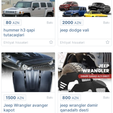
80
2000
Bakı
Bakı
AZN
AZN
hummer h3 qapi
jeep dodge vali
tutacaqlari
Ehtiyat hissələri
Ehtiyat hissələri
1500
800
Bakı
Bakı
AZN
AZN
Jeep Wrangler avanger
jeep wrangler dəmir
kapot
qanadaltı dəsti