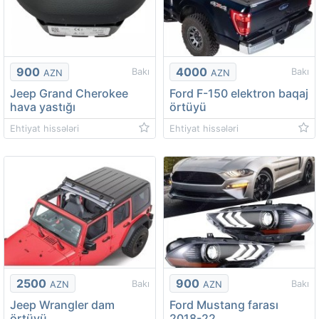
900
4000
Bakı
Bakı
AZN
AZN
Jeep Grand Cherokee
Ford F-150 elektron baqaj
hava yastığı
örtüyü
Ehtiyat hissələri
Ehtiyat hissələri
2500
900
Bakı
Bakı
AZN
AZN
Jeep Wrangler dam
Ford Mustang farası
örtüyü
2018-22