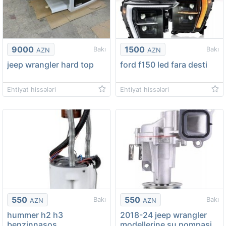
9000
1500
Bakı
Bakı
AZN
AZN
jeep wrangler hard top
ford f150 led fara desti
Ehtiyat hissələri
Ehtiyat hissələri
550
550
Bakı
Bakı
AZN
AZN
hummer h2 h3
2018-24 jeep wrangler
benzinnasos
modellerine su pompasi