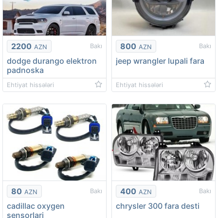
2200
800
Bakı
Bakı
AZN
AZN
dodge durango elektron
jeep wrangler lupali fara
padnoska
Ehtiyat hissələri
Ehtiyat hissələri
80
400
Bakı
Bakı
AZN
AZN
cadillac oxygen
chrysler 300 fara desti
sensorlari