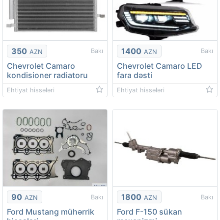
350
1400
Bakı
Bakı
AZN
AZN
Chevrolet Camaro
Chevrolet Camaro LED
kondisioner radiatoru
fara dəsti
Ehtiyat hissələri
Ehtiyat hissələri
90
1800
Bakı
Bakı
AZN
AZN
Ford Mustang mühərrik
Ford F-150 sükan