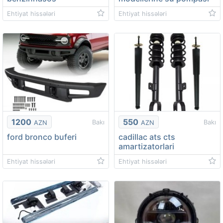
Ehtiyat hissələri
Ehtiyat hissələri
1200
550
Bakı
Bakı
AZN
AZN
ford bronco buferi
cadillac ats cts
amartizatorlari
Ehtiyat hissələri
Ehtiyat hissələri