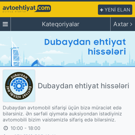
YENİ ELAN
Kateqoriyalar
Axtar
Dubaydan ehtiyat hissələri
Dubaydan avtomobil sifarişi üçün bizə müraciət edə
bilərsiniz. Ən sərfəli qiymətə auksiyondan istədiyiniz
avtomobili bizim vaistəmizlə sifariş edə bilərsiniz.
10:00 - 18:00