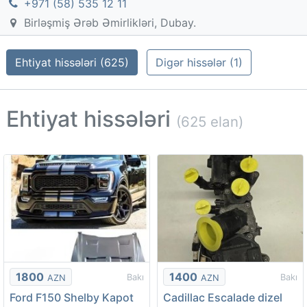
+971 (58) 535 12 11
Birləşmiş Ərəb Əmirlikləri, Dubay.
Ehtiyat hissələri (625)
Digər hissələr (1)
Ehtiyat hissələri
(625 elan)
1800
1400
Bakı
Bakı
AZN
AZN
Ford F150 Shelby Kapot
Cadillac Escalade dizel