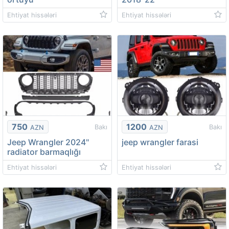
Ehtiyat hissələri
Ehtiyat hissələri
750
1200
Bakı
Bakı
AZN
AZN
Jeep Wrangler 2024"
jeep wrangler farasi
radiator barmaqlığı
Ehtiyat hissələri
Ehtiyat hissələri