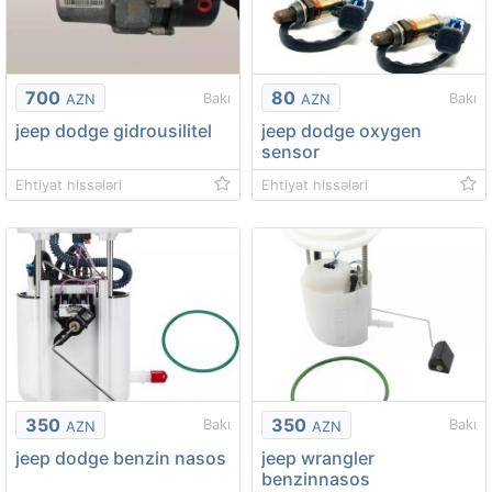
700
80
Bakı
Bakı
AZN
AZN
jeep dodge gidrousilitel
jeep dodge oxygen
sensor
Ehtiyat hissələri
Ehtiyat hissələri
350
350
Bakı
Bakı
AZN
AZN
jeep dodge benzin nasos
jeep wrangler
benzinnasos