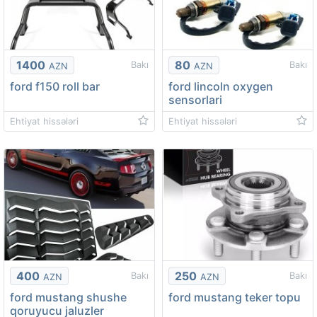
1400
80
Bakı
Bakı
AZN
AZN
ford f150 roll bar
ford lincoln oxygen
sensorlari
Ehtiyat hissələri
Ehtiyat hissələri
400
250
Bakı
Bakı
AZN
AZN
ford mustang shushe
ford mustang teker topu
qoruyucu jaluzler