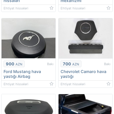
hissələri
mexanizmi
Ehtiyat hissələri
Ehtiyat hissələri
900
700
Bakı
Bakı
AZN
AZN
Ford Mustang hava
Chevrolet Camaro hava
yastığı Airbag
yastığı
Ehtiyat hissələri
Ehtiyat hissələri