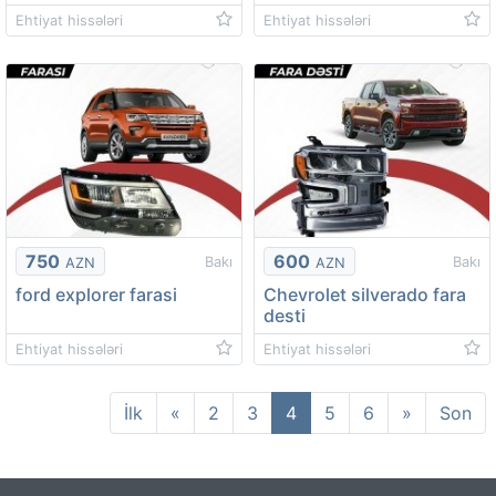
Ehtiyat hissələri
Ehtiyat hissələri
750
600
Bakı
Bakı
AZN
AZN
ford explorer farasi
Chevrolet silverado fara
desti
Ehtiyat hissələri
Ehtiyat hissələri
(current)
İlk
«
2
3
4
5
6
»
Son