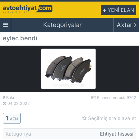
YENİ ELAN
Kateqoriyalar
Axtar
eylec bendi
Bakı
Elanın nömrəsi: 9762
04.02.2022
1
Seçilmişlərə əlavə et
AZN
Kategoriya
Ehtiyat hissəsi