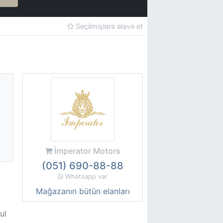
Seçilmişlərə əlavə et
İmperator Motors
(051) 690-88-88
Whatsapp var
Mağazanın bütün elanları
ul