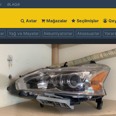
r
ƏLAQƏ
Axtar
Mağazalar
Seçilmişlər
Qey
lər
Yağ və Mayelər
Akkumlyatorlar
Aksesuarlar
Yarars