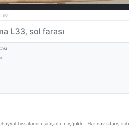
si: 9011
ma L33, sol farası
səsi
a
htiyyat hissələrinin satışı ilə məşğuldur. Hər növ sifariş qəb