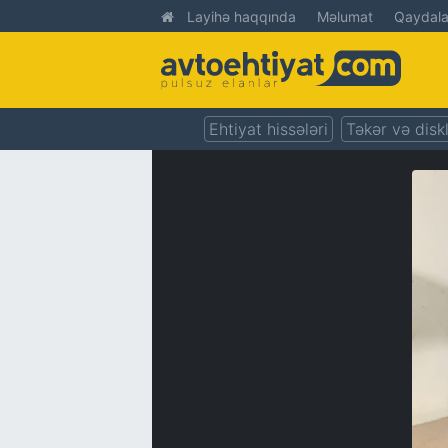
Layihə haqqında
Məlumat
Qaydala
Ehtiyat hissələri
Təkər və disk