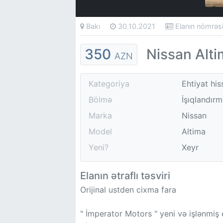
Bakı
30.10.2021
Elanın nömrə
350
Nissan Alti
AZN
Kategoriya
Ehtiyat his
Bölmə
İşıqlandırm
Marka
Nissan
Model
Altima
Yeni?
Xeyr
Elanın ətraflı təsviri
Orijinal ustden cixma fara
" İmperator Motors " yeni və işlənmiş e