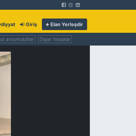
diyyat
Giriş
Elan Yerləşdir
ız avtomobillər
Digər hissələr