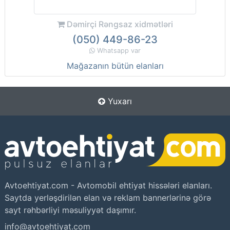
Dəmirçi Rəngsaz xidmətləri
(050) 449-86-23
Whatsapp var
Mağazanın bütün elanları
Yuxarı
Avtoehtiyat.com - Avtomobil ehtiyat hissələri elanları.
Saytda yerləşdirilən elan və reklam bannerlərinə görə
sayt rəhbərliyi məsuliyyət daşımır.
info@avtoehtiyat.com