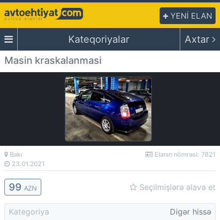
YENİ ELAN
Kateqoriyalar
Axtar
Masin kraskalanmasi
Bakı
Elanın nömrəsi: 7821
23.01.2021
99
Seçilmişlərə əlavə et
AZN
Kategoriya
Digər hissə