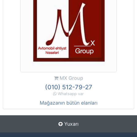
MX Group
(010) 512-79-27
Whatsapp var
Mağazanın bütün elanları
Yuxarı