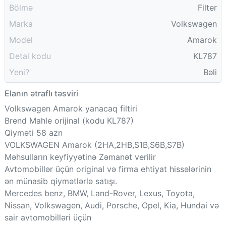
Bölmə
Filter
Marka
Volkswagen
Model
Amarok
Detal kodu
KL787
Yeni?
Bəli
Elanın ətraflı təsviri
Volkswagen Amarok yanacaq filtiri
Brend Mahle orijinal (kodu KL787)
Qiyməti 58 azn
VOLKSWAGEN Amarok (2HA,2HB,S1B,S6B,S7B)
Məhsulların keyfiyyətinə Zəmanət verilir
Avtomobillər üçün original və firma ehtiyat hissələrinin
ən münasib qiymətlərlə satışı.
Mercedes benz, BMW, Land-Rover, Lexus, Toyota,
Nissan, Volkswagen, Audi, Porsche, Opel, Kia, Hundai və
sair avtomobilləri üçün