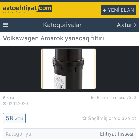
YENİ ELAN
Kateqoriyalar
Axtar
Volkswagen Amarok yanacaq filtiri
Bakı
Elanın nömrəsi: 7553
02.11.2020
58
Seçilmişlərə əlavə et
AZN
Kategoriya
Ehtiyat hissəsi