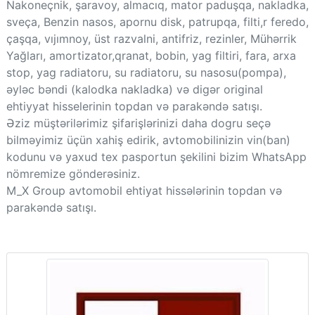
Nakoneçnik, şaravoy, almacıq, mator paduşqa, nakladka,
sveça, Benzin nasos, apornu disk, patrupqa, filti,r feredo,
çaşqa, vıjımnoy, üst razvalni, antifriz, rezinler, Mühərrik
Yağları, amortizator,qranat, bobin, yag filtiri, fara, arxa
stop, yag radiatoru, su radiatoru, su nasosu(pompa),
əyləc bəndi (kalodka nakladka) və digər original
ehtiyyat hisselerinin topdan və parakəndə satışı.
Əziz müştərilərimiz şifarişlərinizi daha dogru seçə
bilməyimiz üçün xahiş edirik, avtomobilinizin vin(ban)
kodunu və yaxud tex pasportun şekilini bizim WhatsApp
nömremize gönderəsiniz.
M_X Group avtomobil ehtiyat hissələrinin topdan və
parakəndə satışı.