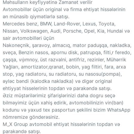
Məhsulların keyfiyyətinə Zəmanət verilir
Avtomobillər üçün original və firma ehtiyat hissələrinin
ən münasib qiymətlərlə satışı.
Mercedes benz, BMW, Land-Rover, Lexus, Toyota,
Nissan, Volkswagen, Audi, Porsche, Opel, Kia, Hundai və
sair avtomobilləri üçün
Nakoneçnik, şaravoy, almacıq, mator paduşqa, nakladka,
sveça, Benzin nasos, apornu disk, patrupqa, filti,r feredo,
çaşqa, vıjımnoy, üst razvalni, antifriz, rezinler, Mühərrik
Yağları, amortizator,qranat, bobin, yag filtiri, fara, arxa
stop, yag radiatoru, su radiatoru, su nasosu(pompa),
əyləc bəndi (kalodka nakladka) və digər original
ehtiyyat hisselerinin topdan və parakəndə satışı.
Əziz müştərilərimiz şifarişlərinizi daha dogru seçə
bilməyimiz üçün xahiş edirik, avtomobilinizin vin(ban)
kodunu və yaxud tex pasportun şekilini bizim WhatsApp
nömremize gönderəsiniz.
M_X Group avtomobil ehtiyat hissələrinin topdan və
parakəndə satışı.