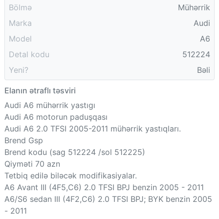
Bölmə
Mühərrik
Marka
Audi
Model
A6
Detal kodu
512224
Yeni?
Bəli
Elanın ətraflı təsviri
Audi A6 mühərrik yastıgı
Audi A6 motorun paduşqası
Audi A6 2.0 TFSI 2005-2011 mühərrik yastıqları.
Brend Gsp
Brend kodu (sag 512224 /sol 512225)
Qiyməti 70 azn
Tetbiq edilə biləcək modifikasiyalar.
A6 Avant III (4F5,C6) 2.0 TFSI BPJ benzin 2005 - 2011
A6/S6 sedan III (4F2,C6) 2.0 TFSI BPJ; BYK benzin 2005
- 2011