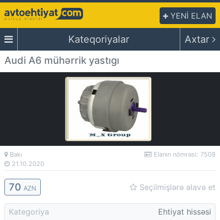
YENİ ELAN
Kateqoriyalar
Axtar
Audi A6 mühərrik yastıgı
Bakı
Elanın nömrəsi: 7508
21.10.2020
70
Seçilmişlərə əlavə et
AZN
Kategoriya
Ehtiyat hissəsi