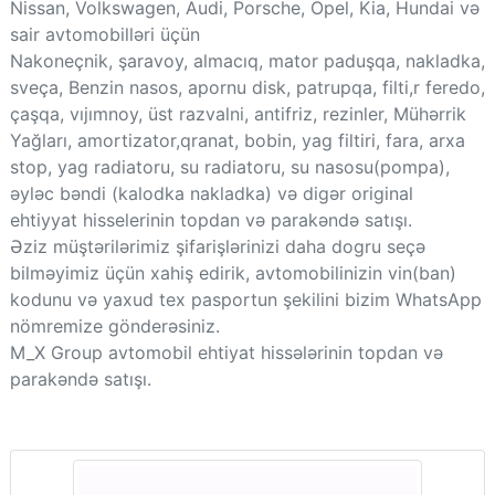
Nissan, Volkswagen, Audi, Porsche, Opel, Kia, Hundai və
sair avtomobilləri üçün
Nakoneçnik, şaravoy, almacıq, mator paduşqa, nakladka,
sveça, Benzin nasos, apornu disk, patrupqa, filti,r feredo,
çaşqa, vıjımnoy, üst razvalni, antifriz, rezinler, Mühərrik
Yağları, amortizator,qranat, bobin, yag filtiri, fara, arxa
stop, yag radiatoru, su radiatoru, su nasosu(pompa),
əyləc bəndi (kalodka nakladka) və digər original
ehtiyyat hisselerinin topdan və parakəndə satışı.
Əziz müştərilərimiz şifarişlərinizi daha dogru seçə
bilməyimiz üçün xahiş edirik, avtomobilinizin vin(ban)
kodunu və yaxud tex pasportun şekilini bizim WhatsApp
nömremize gönderəsiniz.
M_X Group avtomobil ehtiyat hissələrinin topdan və
parakəndə satışı.