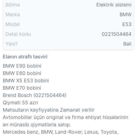
Bölmə
Elektrik sistemi
Marka
BMW
Model
E53
Detal kodu
0221504464
Yeni?
Bəli
Elanın ətraflı təsviri
BMW E90 bobini
BMW E60 bobini
BMW X5 E53 bobini
BMW E70 bobini
Brend Bosch (0221504464)
Qiyməti 55 azn
Məhsulların keyfiyyətinə Zəmanət verilir
Avtomobillər üçün original və firma ehtiyat hissələrinin
ən münasib qiymətlərlə satışı.
Mercedes benz, BMW, Land-Rover, Lexus, Toyota,