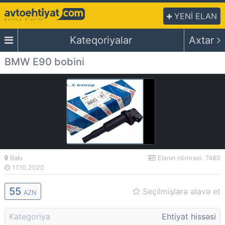
YENİ ELAN
Kateqoriyalar
Axtar
BMW E90 bobini
Bakı
Elanın nömrəsi: 7480
17.10.2020
55
Seçilmişlərə əlavə et
AZN
Kategoriya
Ehtiyat hissəsi