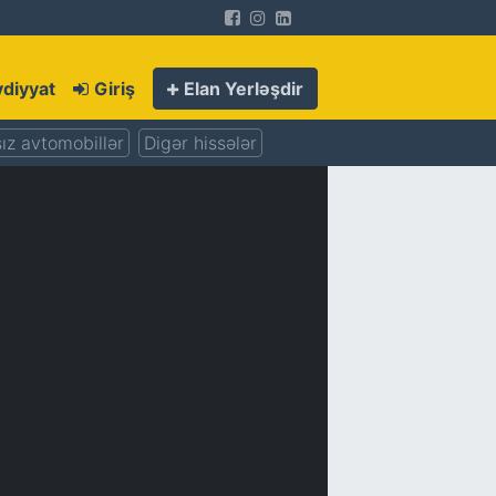
diyyat
Giriş
Elan Yerləşdir
ız avtomobillər
Digər hissələr