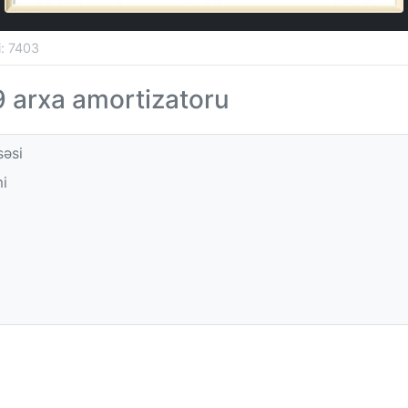
si: 7403
 arxa amortizatoru
səsi
i