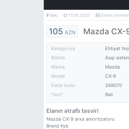
Bakı
17.09.2020
Elanın nömrə
105
Mazda CX-9
AZN
Kategoriya
Ehtiyat his
Bölmə
Asqı sistem
Marka
Mazda
Model
CX-9
Detal kodu
349070
Yeni?
Bəli
Elanın ətraflı təsviri
Mazda CX-9 arxa amortizatoru
Brend Kyb