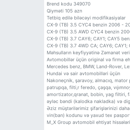
Brend kodu 349070
Qiyməti 105 azn
Tetbiq edilə biləcəyi modifikasiyalar
CX-9 (TB) 3.5 CYC4 benzin 2006 - 2
CX-9 (TB) 3.5 AWD CYC4 benzin 200
CX-9 (TB) 3.7 CAY6; CAY1; CAY5 ben
CX-9 (TB) 3.7 4WD CA; CAY6; CAY1; 
Məhsulların keyfiyyətinə Zəmanət veril
Avtomobillər üçün original və firma eht
Mercedes benz, BMW, Land-Rover, Lexu
Hundai və sair avtomobilləri üçün
Nakoneçnik, şaravoy, almacıq, mator 
patrupqa, filti,r feredo, çaşqa, vıjımnoy
amortizator,qranat, bobin, yag filtiri,
əyləc bəndi (kalodka nakladka) və digə
Əziz müştərilərimiz şifarişlərinizi da
vin(ban) kodunu və yaxud tex paspor
M_X Group avtomobil ehtiyat hissələr