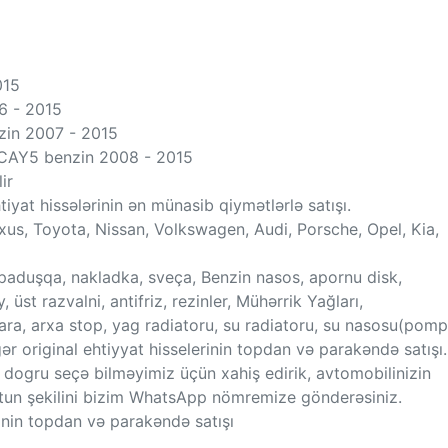
015
6 - 2015
zin 2007 - 2015
CAY5 benzin 2008 - 2015
ir
iyat hissələrinin ən münasib qiymətlərlə satışı.
s, Toyota, Nissan, Volkswagen, Audi, Porsche, Opel, Kia,
paduşqa, nakladka, sveça, Benzin nasos, apornu disk,
, üst razvalni, antifriz, rezinler, Mühərrik Yağları,
 fara, arxa stop, yag radiatoru, su radiatoru, su nasosu(pomp
r original ehtiyyat hisselerinin topdan və parakəndə satışı.
ha dogru seçə bilməyimiz üçün xahiş edirik, avtomobilinizin
tun şekilini bizim WhatsApp nömremize gönderəsiniz.
inin topdan və parakəndə satışı