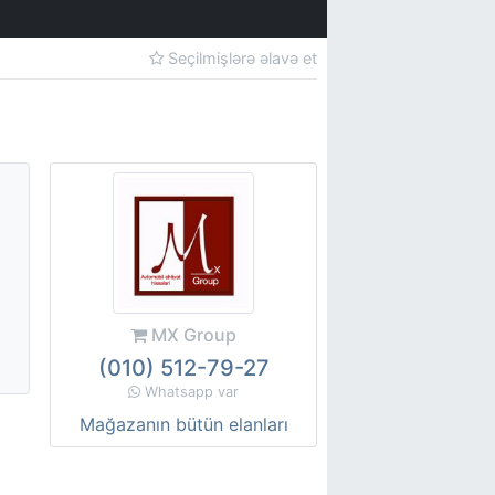
Seçilmişlərə əlavə et
MX Group
(010) 512-79-27
Whatsapp var
Mağazanın bütün elanları