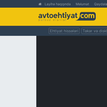
Layihə haqqında
Məlumat
Qaydala
Ehtiyat hissələri
Təkər və disk