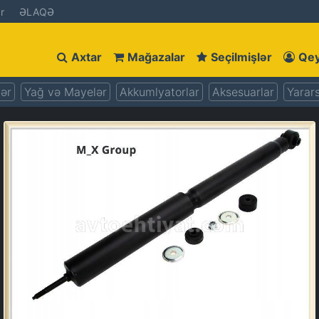
r
ƏLAQƏ
Axtar
Mağazalar
Seçilmişlər
Qey
lər
Yağ və Mayelər
Akkumlyatorlar
Aksesuarlar
Yarars