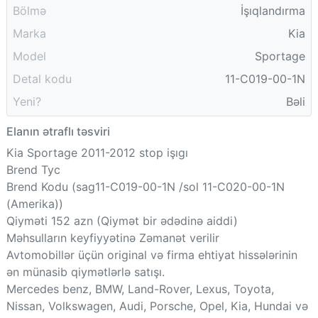
Bölmə
İşıqlandırma
Marka
Kia
Model
Sportage
Detal kodu
11-C019-00-1N
Yeni?
Bəli
Elanın ətraflı təsviri
Kia Sportage 2011-2012 stop işıgı
Brend Tyc
Brend Kodu (sag11-C019-00-1N /sol 11-C020-00-1N
(Amerika))
Qiyməti 152 azn (Qiymət bir ədədinə aiddi)
Məhsulların keyfiyyətinə Zəmanət verilir
Avtomobillər üçün original və firma ehtiyat hissələrinin
ən münasib qiymətlərlə satışı.
Mercedes benz, BMW, Land-Rover, Lexus, Toyota,
Nissan, Volkswagen, Audi, Porsche, Opel, Kia, Hundai və