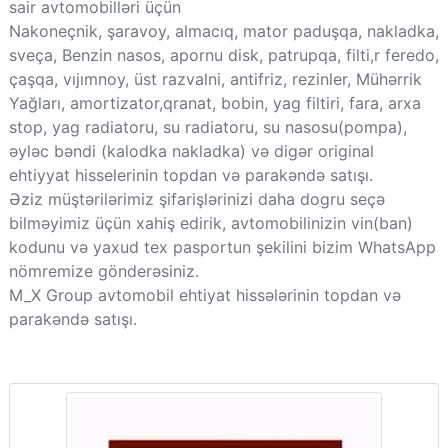
sair avtomobilləri üçün
Nakoneçnik, şaravoy, almacıq, mator paduşqa, nakladka,
sveça, Benzin nasos, apornu disk, patrupqa, filti,r feredo,
çaşqa, vıjımnoy, üst razvalni, antifriz, rezinler, Mühərrik
Yağları, amortizator,qranat, bobin, yag filtiri, fara, arxa
stop, yag radiatoru, su radiatoru, su nasosu(pompa),
əyləc bəndi (kalodka nakladka) və digər original
ehtiyyat hisselerinin topdan və parakəndə satışı.
Əziz müştərilərimiz şifarişlərinizi daha dogru seçə
bilməyimiz üçün xahiş edirik, avtomobilinizin vin(ban)
kodunu və yaxud tex pasportun şekilini bizim WhatsApp
nömremize gönderəsiniz.
M_X Group avtomobil ehtiyat hissələrinin topdan və
parakəndə satışı.