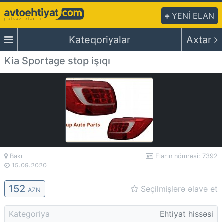
YENİ ELAN
Kateqoriyalar
Axtar
Kia Sportage stop işıqı
Bakı
Elanın nömrəsi: 7392
15.09.2020
152
Seçilmişlərə əlavə et
AZN
Kategoriya
Ehtiyat hissəsi