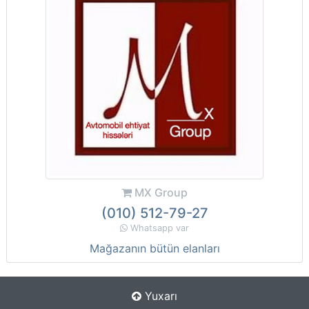
MX Group
(010) 512-79-27
Whatsapp var
Mağazanın bütün elanları
Yuxarı