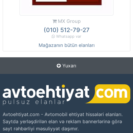
MX Group
(010) 512-79-27
Whatsapp var
Mağazanın bütün elanları
Yuxarı
Avtoehtiyat.com - Avtomobil ehtiyat hissələri elanları.
Saytda yerləşdirilən elan və reklam bannerlərinə görə
sayt rəhbərliyi məsuliyyət daşımır.