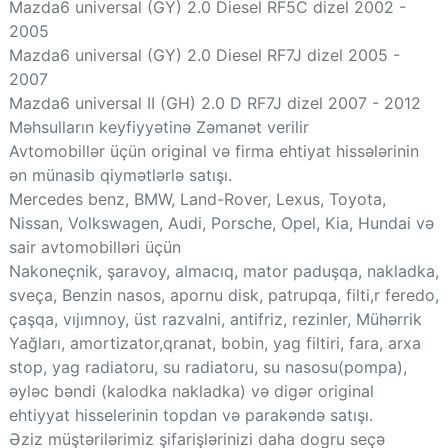
Mazda6 universal (GY) 2.0 Diesel RF5C dizel 2002 -
2005
Mazda6 universal (GY) 2.0 Diesel RF7J dizel 2005 -
2007
Mazda6 universal II (GH) 2.0 D RF7J dizel 2007 - 2012
Məhsulların keyfiyyətinə Zəmanət verilir
Avtomobillər üçün original və firma ehtiyat hissələrinin
ən münasib qiymətlərlə satışı.
Mercedes benz, BMW, Land-Rover, Lexus, Toyota,
Nissan, Volkswagen, Audi, Porsche, Opel, Kia, Hundai və
sair avtomobilləri üçün
Nakoneçnik, şaravoy, almacıq, mator paduşqa, nakladka,
sveça, Benzin nasos, apornu disk, patrupqa, filti,r feredo,
çaşqa, vıjımnoy, üst razvalni, antifriz, rezinler, Mühərrik
Yağları, amortizator,qranat, bobin, yag filtiri, fara, arxa
stop, yag radiatoru, su radiatoru, su nasosu(pompa),
əyləc bəndi (kalodka nakladka) və digər original
ehtiyyat hisselerinin topdan və parakəndə satışı.
Əziz müştərilərimiz şifarişlərinizi daha dogru seçə