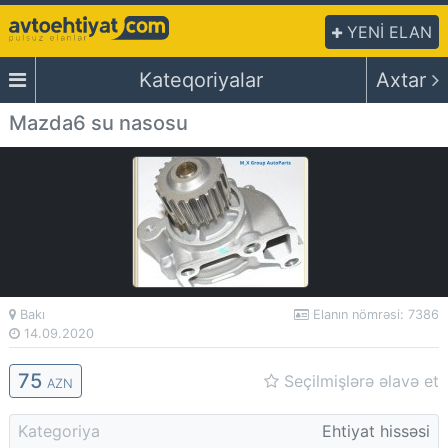
YENİ ELAN
Kateqoriyalar
Axtar
Mazda6 su nasosu
Bakı
Elanın nömrəsi: 7386
14.09.2020
75
Seçilmişlərə əlavə et
AZN
Kategoriya
Ehtiyat hissəsi