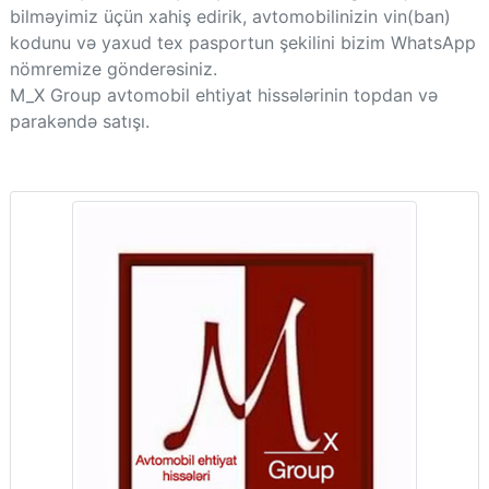
bilməyimiz üçün xahiş edirik, avtomobilinizin vin(ban)
kodunu və yaxud tex pasportun şekilini bizim WhatsApp
nömremize gönderəsiniz.
M_X Group avtomobil ehtiyat hissələrinin topdan və
parakəndə satışı.