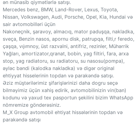
ən münasib qiymətlərlə satışı.
Mercedes benz, BMW, Land-Rover, Lexus, Toyota,
Nissan, Volkswagen, Audi, Porsche, Opel, Kia, Hundai və
sair avtomobilləri üçün
Nakoneçnik, şaravoy, almacıq, mator paduşqa, nakladka,
sveça, Benzin nasos, apornu disk, patrupqa, filti,r feredo,
çaşqa, vıjımnoy, üst razvalni, antifriz, rezinler, Mühərrik
Yağları, amortizator,qranat, bobin, yag filtiri, fara, arxa
stop, yag radiatoru, su radiatoru, su nasosu(pompa),
əyləc bəndi (kalodka nakladka) və digər original
ehtiyyat hisselerinin topdan və parakəndə satışı.
Əziz müştərilərimiz şifarişlərinizi daha dogru seçə
bilməyimiz üçün xahiş edirik, avtomobilinizin vin(ban)
kodunu və yaxud tex pasportun şekilini bizim WhatsApp
nömremize gönderəsiniz.
M_X Group avtomobil ehtiyat hissələrinin topdan və
parakəndə satışı