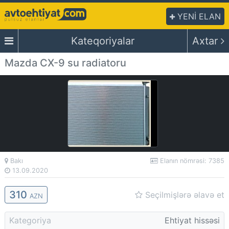
YENİ ELAN
Kateqoriyalar
Axtar
Mazda CX-9 su radiatoru
Bakı
Elanın nömrəsi: 7385
13.09.2020
310
Seçilmişlərə əlavə et
AZN
Kategoriya
Ehtiyat hissəsi