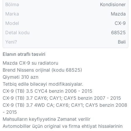
Bölmə
Kondisioner
Marka
Mazda
Model
CX-9
Detal kodu
68525
Yeni?
Bəli
Elanın ətraflı təsviri
Mazda CX-9 su radiatoru
Brend Nissens orijinal (kodu 68525)
Qiyməti 310 azn
Tetbiq edilə biləcəyi modifikasiyalar.
CX-9 (TB) 3.5 CYC4 benzin 2006 - 2015
CX-9 (TB) 3.7 CAY6; CAY1; CAY5 benzin 2007 - 2015
CX-9 (TB) 3.7 4WD CA; CAY6; CAY1; CAY5 benzin 2008
- 2015
Məhsulların keyfiyyətinə Zəmanət verilir
Avtomobillər üçün original və firma ehtiyat hissələrinin