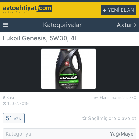
YENİ ELAN
Kateqoriyalar
Axtar
Lukoil Genesis, 5W30, 4L
Bakı
Elanın nömrəsi: 730
12.02.2019
51
Seçilmişlərə əlavə et
AZN
Kategoriya
Yağ/Maye