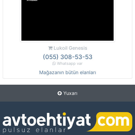
Lukoil Genesis
(055) 308-53-53
Whatsapp var
Mağazanın bütün elanları
Yuxarı