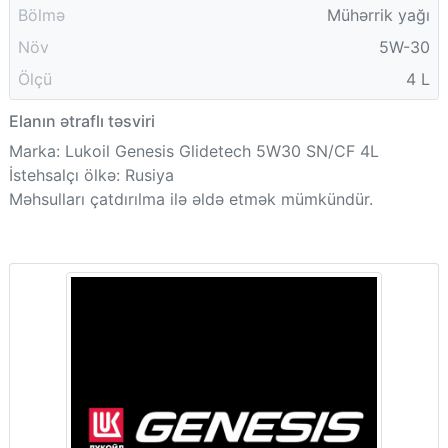
Bölmə
Mühərrik yağı
Növ
5W-30
Ölçü
4 L
Elanın ətraflı təsviri
Marka: Lukoil Genesis Glidetech 5W30 SN/CF 4L
İstehsalçı ölkə: Rusiya
Məhsulları çatdırılma ilə əldə etmək mümkündür.