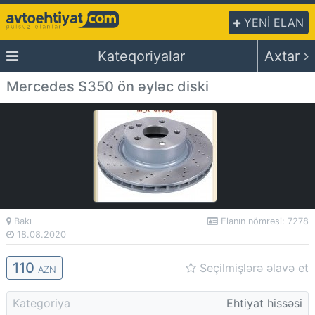
YENİ ELAN
Kateqoriyalar
Axtar
Mercedes S350 ön əyləc diski
Bakı
Elanın nömrəsi: 7278
18.08.2020
110
Seçilmişlərə əlavə et
AZN
Kategoriya
Ehtiyat hissəsi