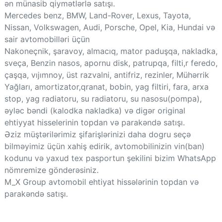
ən münasib qiymətlərlə satışı.
Mercedes benz, BMW, Land-Rover, Lexus, Tayota,
Nissan, Volkswagen, Audi, Porsche, Opel, Kia, Hundai və
sair avtomobilləri üçün
Nakoneçnik, şaravoy, almacıq, mator paduşqa, nakladka,
sveça, Benzin nasos, apornu disk, patrupqa, filti,r feredo,
çaşqa, vıjımnoy, üst razvalni, antifriz, rezinler, Mühərrik
Yağları, amortizator,qranat, bobin, yag filtiri, fara, arxa
stop, yag radiatoru, su radiatoru, su nasosu(pompa),
əyləc bəndi (kalodka nakladka) və digər original
ehtiyyat hisselerinin topdan və parakəndə satışı.
Əziz müştərilərimiz şifarişlərinizi daha dogru seçə
bilməyimiz üçün xahiş edirik, avtomobilinizin vin(ban)
kodunu və yaxud tex pasportun şekilini bizim WhatsApp
nömremize gönderəsiniz.
M_X Group avtomobil ehtiyat hissələrinin topdan və
parakəndə satışı.