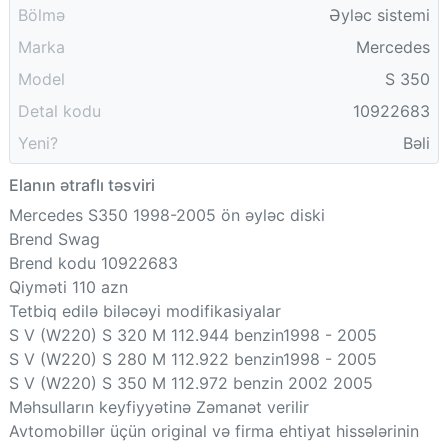
Bölmə
Əyləc sistemi
Marka
Mercedes
Model
S 350
Detal kodu
10922683
Yeni?
Bəli
Elanın ətraflı təsviri
Mercedes S350 1998-2005 ön əyləc diski
Brend Swag
Brend kodu 10922683
Qiyməti 110 azn
Tetbiq edilə biləcəyi modifikasiyalar
S V (W220) S 320 M 112.944 benzin1998 - 2005
S V (W220) S 280 M 112.922 benzin1998 - 2005
S V (W220) S 350 M 112.972 benzin 2002 2005
Məhsulların keyfiyyətinə Zəmanət verilir
Avtomobillər üçün original və firma ehtiyat hissələrinin