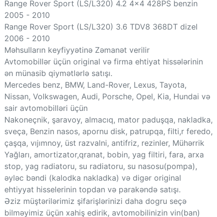
Range Rover Sport (LS/L320) 4.2 4x4 428PS benzin
2005 - 2010
Range Rover Sport (LS/L320) 3.6 TDV8 368DT dizel
2006 - 2010
Məhsulların keyfiyyətinə Zəmanət verilir
Avtomobillər üçün original və firma ehtiyat hissələrinin
ən münasib qiymətlərlə satışı.
Mercedes benz, BMW, Land-Rover, Lexus, Tayota,
Nissan, Volkswagen, Audi, Porsche, Opel, Kia, Hundai və
sair avtomobilləri üçün
Nakoneçnik, şaravoy, almacıq, mator paduşqa, nakladka,
sveça, Benzin nasos, apornu disk, patrupqa, filti,r feredo,
çaşqa, vıjımnoy, üst razvalni, antifriz, rezinler, Mühərrik
Yağları, amortizator,qranat, bobin, yag filtiri, fara, arxa
stop, yag radiatoru, su radiatoru, su nasosu(pompa),
əyləc bəndi (kalodka nakladka) və digər original
ehtiyyat hisselerinin topdan və parakəndə satışı.
Əziz müştərilərimiz şifarişlərinizi daha dogru seçə
bilməyimiz üçün xahiş edirik, avtomobilinizin vin(ban)