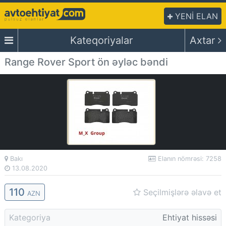
YENİ ELAN
Kateqoriyalar
Axtar
Range Rover Sport ön əyləc bəndi
Bakı
Elanın nömrəsi: 7258
13.08.2020
110
Seçilmişlərə əlavə et
AZN
Kategoriya
Ehtiyat hissəsi