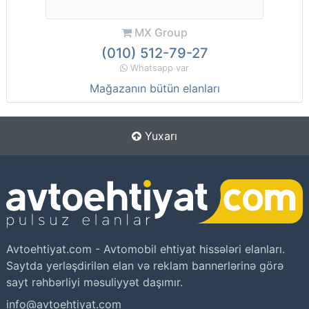
MX Group
(010) 512-79-27
Whatsapp var
Mağazanın bütün elanları
Yuxarı
Avtoehtiyat.com - Avtomobil ehtiyat hissələri elanları.
Saytda yerləşdirilən elan və reklam bannerlərinə görə
sayt rəhbərliyi məsuliyyət daşımır.
info@avtoehtiyat.com