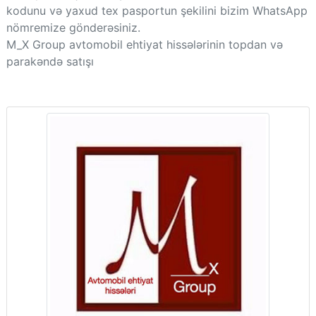
kodunu və yaxud tex pasportun şekilini bizim WhatsApp
nömremize gönderəsiniz.
M_X Group avtomobil ehtiyat hissələrinin topdan və
parakəndə satışı