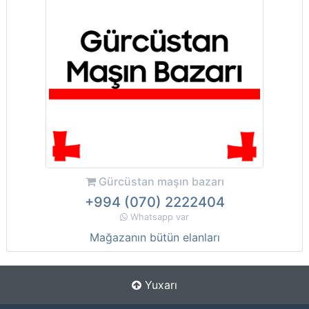
Gürcüstan maşın bazarı
+994 (070) 2222404
Whatsapp var
Mağazanın bütün elanları
Yuxarı