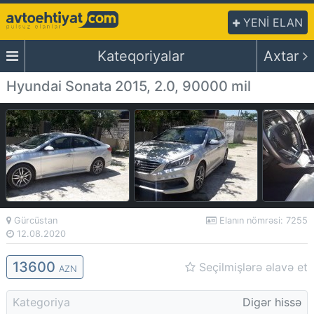
YENİ ELAN
Kateqoriyalar
Axtar
Hyundai Sonata 2015, 2.0, 90000 mil
Gürcüstan
Elanın nömrəsi: 7255
12.08.2020
13600
Seçilmişlərə əlavə et
AZN
Kategoriya
Digər hissə