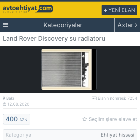
YENİ ELAN
Kateqoriyalar
Axtar
Land Rover Discovery su radiatoru
Bakı
Elanın nömrəsi: 7254
12.08.2020
400
Seçilmişlərə əlavə et
AZN
Kategoriya
Ehtiyat hissəsi