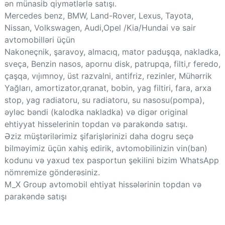
ən münasib qiymətlərlə satışı.
Mercedes benz, BMW, Land-Rover, Lexus, Tayota,
Nissan, Volkswagen, Audi,Opel /Kia/Hundai və sair
avtomobilləri üçün
Nakoneçnik, şaravoy, almacıq, mator paduşqa, nakladka,
sveça, Benzin nasos, apornu disk, patrupqa, filti,r feredo,
çaşqa, vıjımnoy, üst razvalni, antifriz, rezinler, Mühərrik
Yağları, amortizator,qranat, bobin, yag filtiri, fara, arxa
stop, yag radiatoru, su radiatoru, su nasosu(pompa),
əyləc bəndi (kalodka nakladka) və digər original
ehtiyyat hisselerinin topdan və parakəndə satışı.
Əziz müştərilərimiz şifarişlərinizi daha dogru seçə
bilməyimiz üçün xahiş edirik, avtomobilinizin vin(ban)
kodunu və yaxud tex pasportun şekilini bizim WhatsApp
nömremize gönderəsiniz.
M_X Group avtomobil ehtiyat hissələrinin topdan və
parakəndə satışı