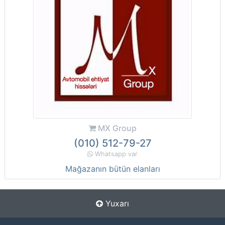
MX Group
(010) 512-79-27
Whatsapp var
Mağazanın bütün elanları
Yuxarı