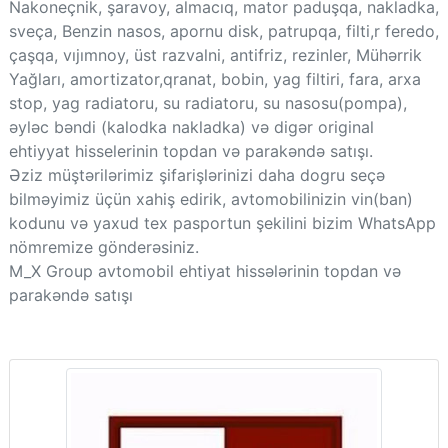
Nakoneçnik, şaravoy, almacıq, mator paduşqa, nakladka,
sveça, Benzin nasos, apornu disk, patrupqa, filti,r feredo,
çaşqa, vıjımnoy, üst razvalni, antifriz, rezinler, Mühərrik
Yağları, amortizator,qranat, bobin, yag filtiri, fara, arxa
stop, yag radiatoru, su radiatoru, su nasosu(pompa),
əyləc bəndi (kalodka nakladka) və digər original
ehtiyyat hisselerinin topdan və parakəndə satışı.
Əziz müştərilərimiz şifarişlərinizi daha dogru seçə
bilməyimiz üçün xahiş edirik, avtomobilinizin vin(ban)
kodunu və yaxud tex pasportun şekilini bizim WhatsApp
nömremize gönderəsiniz.
M_X Group avtomobil ehtiyat hissələrinin topdan və
parakəndə satışı