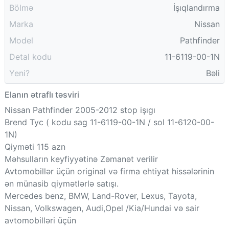
Bölmə
İşıqlandırma
Marka
Nissan
Model
Pathfinder
Detal kodu
11-6119-00-1N
Yeni?
Bəli
Elanın ətraflı təsviri
Nissan Pathfinder 2005-2012 stop işıgı
Brend Tyc ( kodu sag 11-6119-00-1N / sol 11-6120-00-
1N)
Qiyməti 115 azn
Məhsulların keyfiyyətinə Zəmanət verilir
Avtomobillər üçün original və firma ehtiyat hissələrinin
ən münasib qiymətlərlə satışı.
Mercedes benz, BMW, Land-Rover, Lexus, Tayota,
Nissan, Volkswagen, Audi,Opel /Kia/Hundai və sair
avtomobilləri üçün