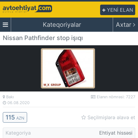
YENİ ELAN
Kateqoriyalar
Axtar
Nissan Pathfinder stop işıqı
Bakı
Elanın nömrəsi: 7227
06.08.2020
115
Seçilmişlərə əlavə et
AZN
Kategoriya
Ehtiyat hissəsi