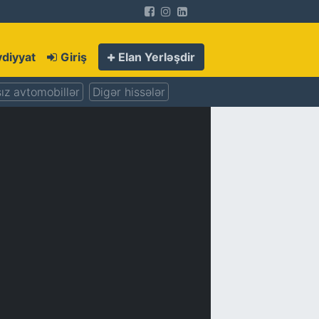
diyyat
Giriş
Elan Yerləşdir
ız avtomobillər
Digər hissələr