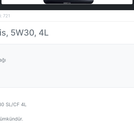
si: 721
is, 5W30, 4L
ağı
30 SL/CF 4L
mümkündür.