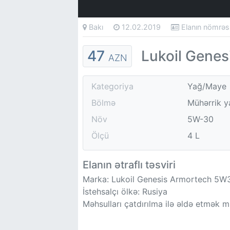
Bakı
12.02.2019
Elanın nömrə
47
Lukoil Genes
AZN
Kategoriya
Yağ/Maye
Bölmə
Mühərrik y
Növ
5W-30
Ölçü
4 L
Elanın ətraflı təsviri
Marka: Lukoil Genesis Armortech 5W
İstehsalçı ölkə: Rusiya
Məhsulları çatdırılma ilə əldə etmək 