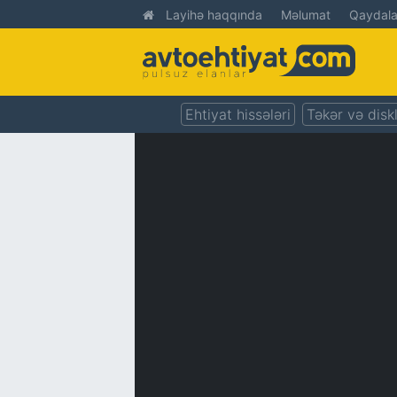
Layihə haqqında
Məlumat
Qaydala
Ehtiyat hissələri
Təkər və disk