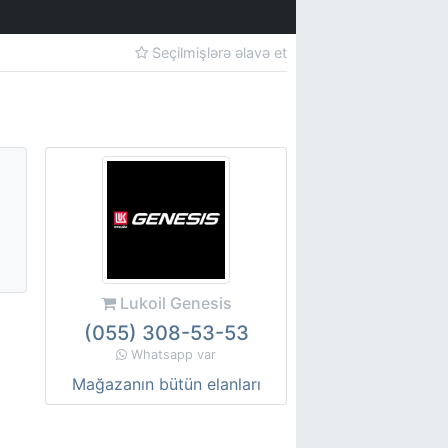
Seçilmişlərə əlavə et
Lukoil Genesis
(055) 308-53-53
Whatsapp var
Mağazanın bütün elanları