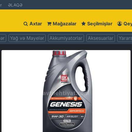
r
ƏLAQƏ
Axtar
Mağazalar
Seçilmişlər
Qey
lər
Yağ və Mayelər
Akkumlyatorlar
Aksesuarlar
Yarars