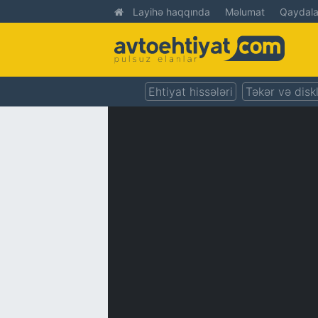
Layihə haqqında
Məlumat
Qaydala
Ehtiyat hissələri
Təkər və disk