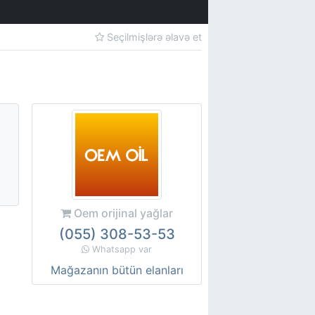
Seçilmişlərə əlavə et
Oem orijinal yağlar
(055) 308-53-53
Whatsapp var
Mağazanın bütün elanları