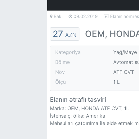
Bakı
09.02.2019
Elanın nömrə
27
OEM, HONDA
AZN
Kategoriya
Yağ/Maye
Bölmə
Avtomat sü
Növ
ATF CVT
Ölçü
1 L
Elanın ətraflı təsviri
Marka: OEM, HONDA ATF CVT, 1L
İstehsalçı ölkə: Amerika
Məhsulları çatdırılma ilə əldə etmək 