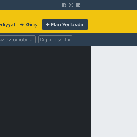
diyyat
Giriş
Elan Yerləşdir
ız avtomobillər
Digər hissələr