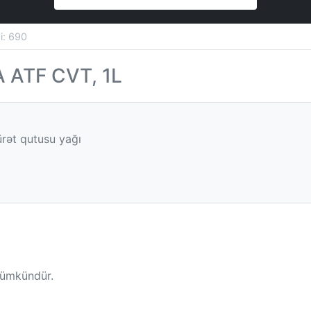
si: 690
 ATF CVT, 1L
rət qutusu yağı
mümkündür.