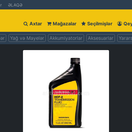
r
ƏLAQƏ
Axtar
Mağazalar
Seçilmişlər
Qey
lər
Yağ və Mayelər
Akkumlyatorlar
Aksesuarlar
Yarars