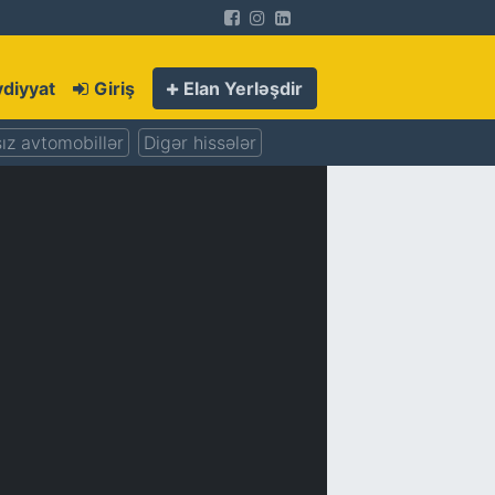
diyyat
Giriş
Elan Yerləşdir
ız avtomobillər
Digər hissələr