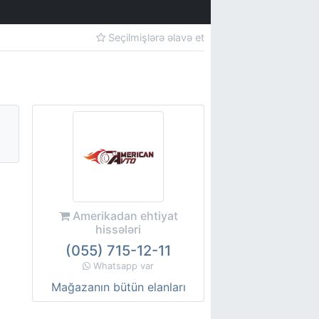
Seçilmişlərə əlavə et
Amerikadan ehtiyat
hissələri
(055) 715-12-11
Whatsapp var
Mağazanın bütün elanları