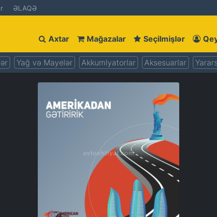
r
ƏLAQƏ
Axtar
Mağazalar
Seçilmişlər
Qey
lər
Yağ və Mayelər
Akkumlyatorlar
Aksesuarlar
Yarars