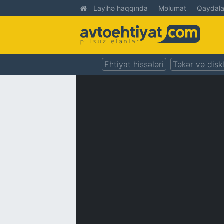
Layihə haqqında
Məlumat
Qaydala
Ehtiyat hissələri
Təkər və disk