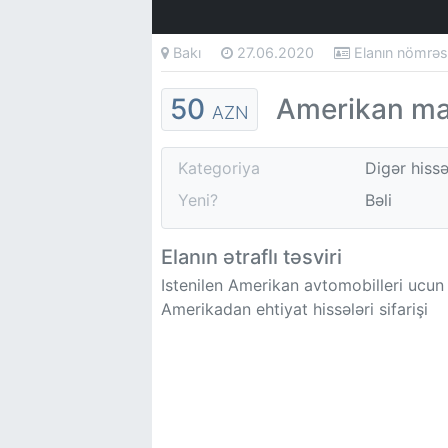
Bakı
27.06.2020
Elanın nömrə
50
Amerikan maş
AZN
Kategoriya
Digər hiss
Yeni?
Bəli
Elanın ətraflı təsviri
Istenilen Amerikan avtomobilleri ucun
Amerikadan ehtiyat hissələri sifarişi