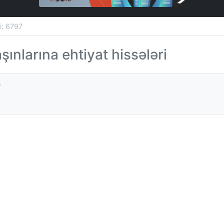
si: 6797
ınlarına ehtiyat hissələri
ə