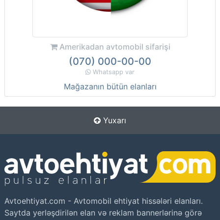
Amerikadan avtomobil sifarişi
(070) 000-00-00
Whatsapp var
Mağazanın bütün elanları
Yuxarı
Avtoehtiyat.com - Avtomobil ehtiyat hissələri elanları.
Saytda yerləşdirilən elan və reklam bannerlərinə görə