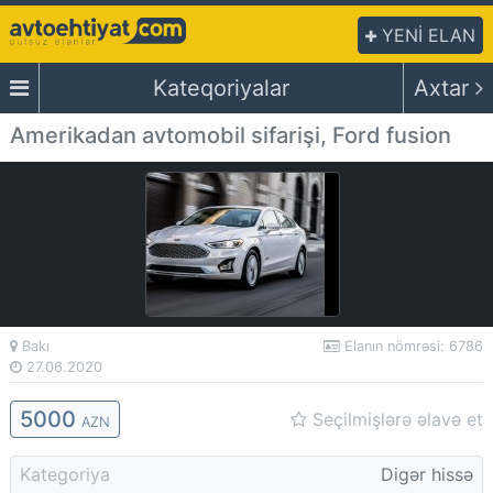
YENİ ELAN
Kateqoriyalar
Axtar
Amerikadan avtomobil sifarişi, Ford fusion
Bakı
Elanın nömrəsi: 6786
27.06.2020
5000
Seçilmişlərə əlavə et
AZN
Kategoriya
Digər hissə