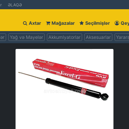
r
ƏLAQƏ
Axtar
Mağazalar
Seçilmişlər
Qey
lər
Yağ və Mayelər
Akkumlyatorlar
Aksesuarlar
Yarars