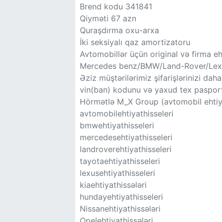
Brend kodu 341841
Qiyməti 67 azn
Quraşdırma oxu-arxa
İki seksiyalı qaz amortizatoru
Avtomobillər üçün original və firma eht
Mercedes benz/BMW/Land-Rover/Lexus
Əziz müştərilərimiz şifarişlərinizi da
vin(ban) kodunu və yaxud tex paspor
Hörmətlə M_X Group (avtomobil ehtiyat
avtomobilehtiyathisseleri
bmwehtiyathisseleri
mercedesehtiyathisseleri
landroverehtiyathisseleri
tayotaehtiyathisseleri
lexusehtiyathisseleri
kiaehtiyathissələri
hundayehtiyathisseleri
Nissanehtiyathissələri
Opelehtiyathissələri