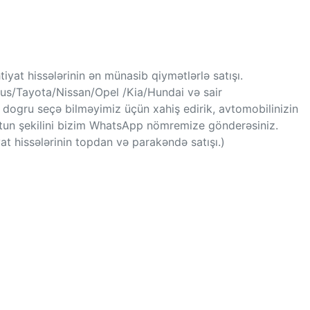
iyat hissələrinin ən münasib qiymətlərlə satışı.
/Tayota/Nissan/Opel /Kia/Hundai və sair
ha dogru seçə bilməyimiz üçün xahiş edirik, avtomobilinizin
tun şekilini bizim WhatsApp nömremize gönderəsiniz.
 hissələrinin topdan və parakəndə satışı.)