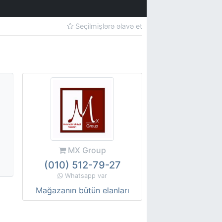
Seçilmişlərə əlavə et
MX Group
(010) 512-79-27
Whatsapp var
Mağazanın bütün elanları