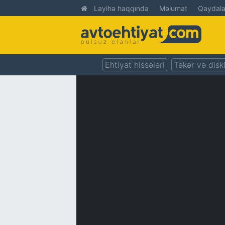
Layihə haqqında
Məlumat
Qaydala
Ehtiyat hissələri
Təkər və disk