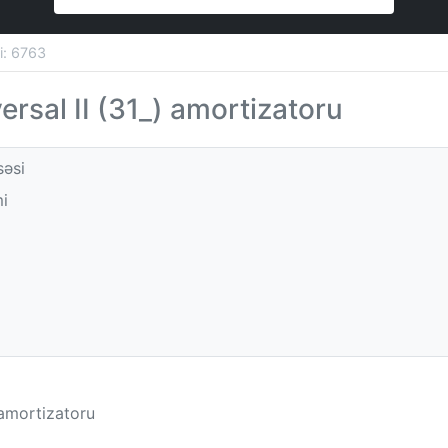
si: 6763
ersal II (31_) amortizatoru
səsi
i
 amortizatoru