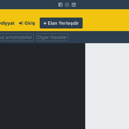
diyyat
Giriş
Elan Yerləşdir
ız avtomobillər
Digər hissələr