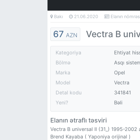
Bakı
21.06.2020
Elanın nömrə
67
Vectra B univ
AZN
Kategoriya
Ehtiyat his
Bölmə
Asqı sistem
Marka
Opel
Model
Vectra
Detal kodu
341841
Yeni?
Bəli
Elanın ətraflı təsviri
Vectra B universal II (31_) 1995-2002
Brend Kayaba ( Yaponiya orijinal )