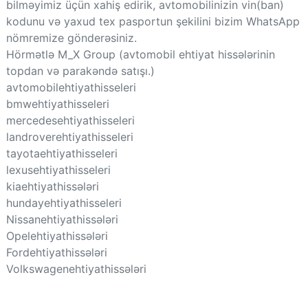
bilməyimiz üçün xahiş edirik, avtomobilinizin vin(ban)
kodunu və yaxud tex pasportun şekilini bizim WhatsApp
nömremize gönderəsiniz.
Hörmətlə M_X Group (avtomobil ehtiyat hissələrinin
topdan və parakəndə satışı.)
avtomobilehtiyathisseleri
bmwehtiyathisseleri
mercedesehtiyathisseleri
landroverehtiyathisseleri
tayotaehtiyathisseleri
lexusehtiyathisseleri
kiaehtiyathissələri
hundayehtiyathisseleri
Nissanehtiyathissələri
Opelehtiyathissələri
Fordehtiyathissələri
Volkswagenehtiyathissələri