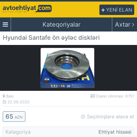
YENİ ELAN
Kateqoriyalar
Axtar
Hyundai Santafe ön əyləc diskləri
Bakı
Elanın nömrəsi: 6751
22.09.2020
65
Seçilmişlərə əlavə et
AZN
Kategoriya
Ehtiyat hissəsi