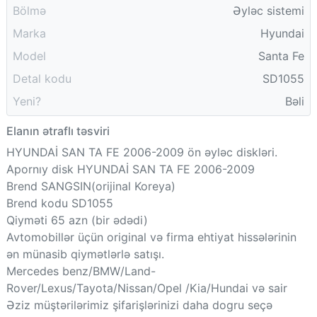
Bölmə
Əyləc sistemi
Marka
Hyundai
Model
Santa Fe
Detal kodu
SD1055
Yeni?
Bəli
Elanın ətraflı təsviri
HYUNDAİ SAN TA FE 2006-2009 ön əyləc diskləri.
Apornıy disk HYUNDAİ SAN TA FE 2006-2009
Brend SANGSIN(orijinal Koreya)
Brend kodu SD1055
Qiyməti 65 azn (bir ədədi)
Avtomobillər üçün original və firma ehtiyat hissələrinin
ən münasib qiymətlərlə satışı.
Mercedes benz/BMW/Land-
Rover/Lexus/Tayota/Nissan/Opel /Kia/Hundai və sair
Əziz müştərilərimiz şifarişlərinizi daha dogru seçə