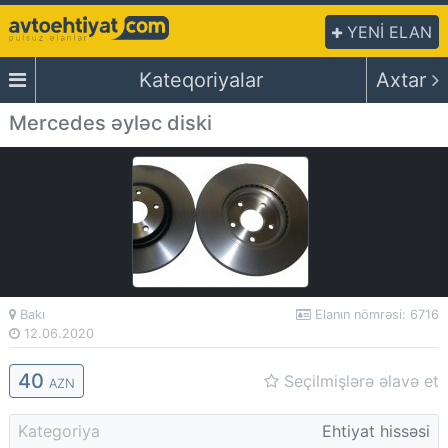
YENİ ELAN
Kateqoriyalar
Axtar
Mercedes əyləc diski
Bakı
Elanın nömrəsi: 6716
12.06.2020
40
Seçilmişlərə əlavə et
AZN
Kategoriya
Ehtiyat hissəsi