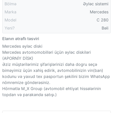
Bölmə
Əyləc sistemi
Marka
Mercedes
Model
C 280
Yeni?
Bəli
Elanın ətraflı təsviri
Mercedes əyləc diski
Mercedes avtomomobilləri üçün əyləc diskiləri
(APORNİY DİSK)
Əziz müştərilərimiz şifarişlərinizi daha dogru seçə
biməyimiz üçün xahiş edirik, avtomobilinizin vin(ban)
kodunu və yaxud tex pasportun şekilini bizim WhatsApp
nömremize gönderəsiniz.
Hörmətlə M_X Group (avtomobil ehtiyat hissələrinin
topdan və parakəndə satışı.)