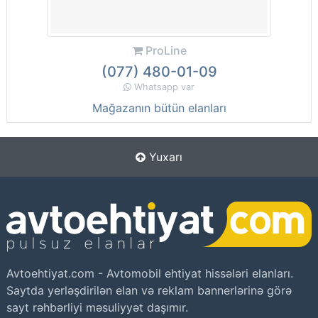
ProLine
(077) 480-01-09
Whatsapp var
Mağazanın bütün elanları
Yuxarı
Avtoehtiyat.com - Avtomobil ehtiyat hissələri elanları.
Saytda yerləşdirilən elan və reklam bannerlərinə görə
sayt rəhbərliyi məsuliyyət daşımır.