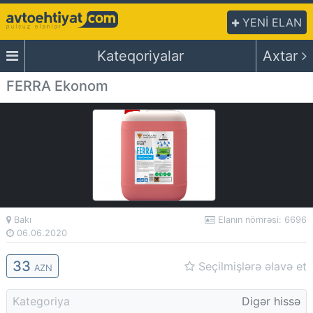
YENİ ELAN
Kateqoriyalar
Axtar
FERRA Ekonom
Bakı
Elanın nömrəsi: 6696
06.06.2020
33
Seçilmişlərə əlavə et
AZN
Kategoriya
Digər hissə