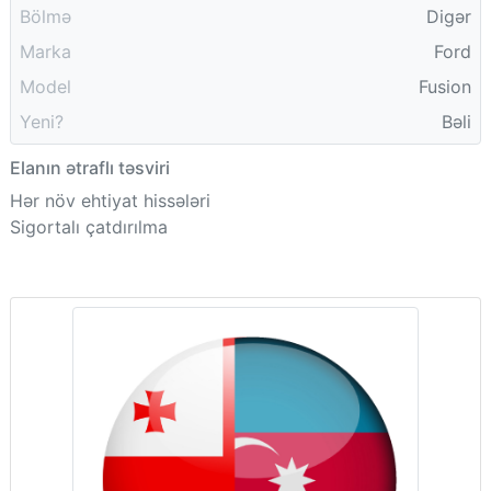
Bölmə
Digər
Marka
Ford
Model
Fusion
Yeni?
Bəli
Elanın ətraflı təsviri
Hər növ ehtiyat hissələri
Sigortalı çatdırılma