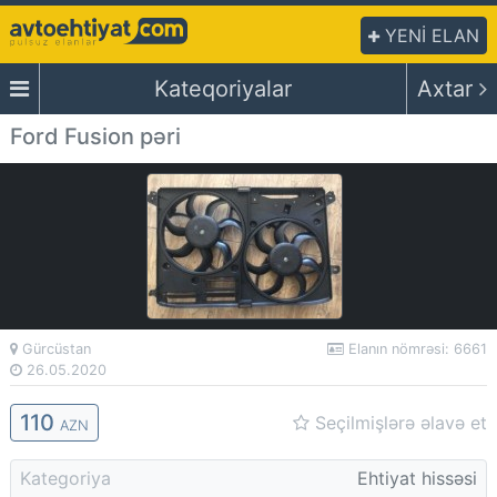
YENİ ELAN
Kateqoriyalar
Axtar
Ford Fusion pəri
Gürcüstan
Elanın nömrəsi: 6661
26.05.2020
110
Seçilmişlərə əlavə et
AZN
Kategoriya
Ehtiyat hissəsi