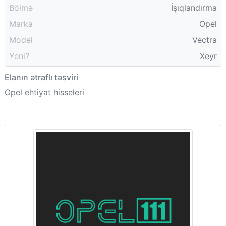
Bölmə
İşıqlandırma
Marka
Opel
Model
Vectra
Yeni?
Xeyr
Elanın ətraflı təsviri
Opel ehtiyat hisseleri