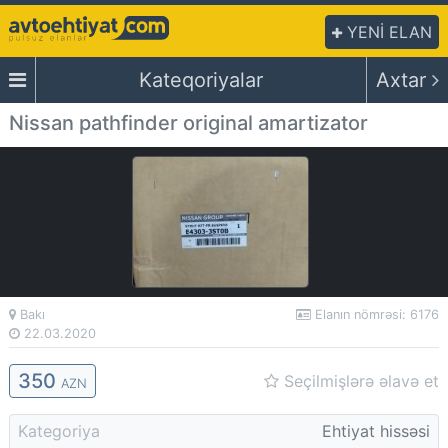
YENİ ELAN
Kateqoriyalar
Axtar
Nissan pathfinder original amartizator
Bakı
Elanın nömrəsi: 6176
22.03.2020
350
Seçilmişlərə əlavə et
AZN
Kategoriya
Ehtiyat hissəsi