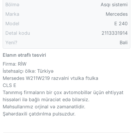
Bölmə
Asqı sistemi
Marka
Mercedes
Model
E 240
Detal kodu
2113331914
Yeni?
Bəli
Elanın ətraflı təsviri
Firma: RİW
İstehsalçı ölkə: Türkiyə
Mersedes W211W219 razvalni vtulka ftulka
CLS E
Tanınmış firmaların bir çox avtomobillər üçün ehtiyyat
hissələri ilə bağlı müraciət edə bilərsiz.
Məhsullarımız orjinal və zəmanətlidir.
Şəhərdaxili çatdırılma pulsuzdur.