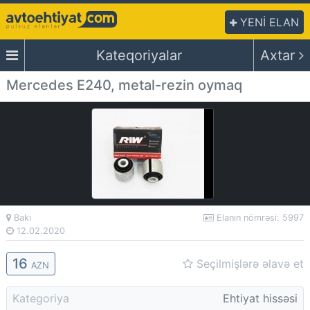
YENİ ELAN
Kateqoriyalar
Axtar
Mercedes E240, metal-rezin oymaq
Bakı
Elanın nömrəsi: 5997
12.02.2020
16
Seçilmişlərə əlavə et
AZN
Kategoriya
Ehtiyat hissəsi