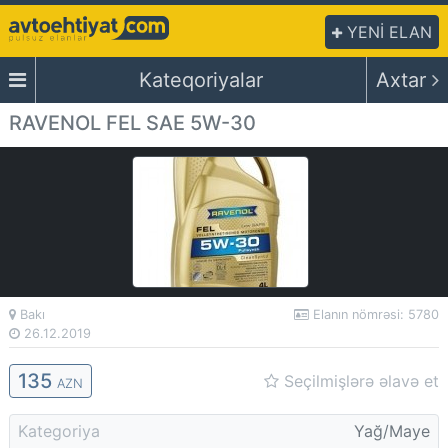
YENİ ELAN
Kateqoriyalar
Axtar
RAVENOL FEL SAE 5W-30
Bakı
Elanın nömrəsi: 5780
26.12.2019
135
Seçilmişlərə əlavə et
AZN
Kategoriya
Yağ/Maye