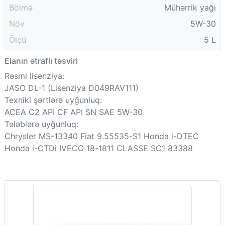
Bölmə
Mühərrik yağı
Növ
5W-30
Ölçü
5 L
Elanın ətraflı təsviri
Rəsmi lisenziya:
JASO DL-1 (Lisenziya D049RAV111)
Texniki şərtlərə uyğunluq:
ACEA C2 API CF API SN SAE 5W-30
Tələblərə uyğunluq:
Chrysler MS-13340 Fiat 9.55535-S1 Honda i-DTEC
Honda i-CTDi IVECO 18-1811 CLASSE SC1 83388