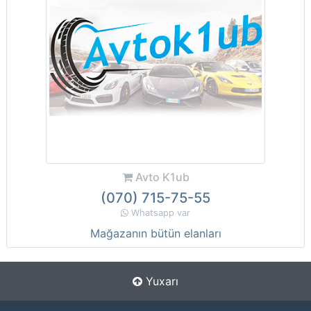
Avto K1ub
(070) 715-75-55
Whatsapp var
Mağazanın bütün elanları
Yuxarı