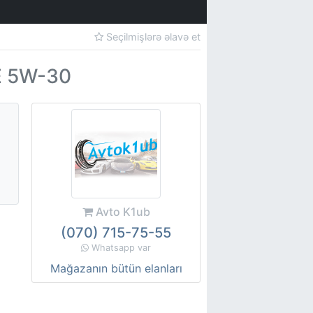
Seçilmişlərə əlavə et
E 5W-30
Avto K1ub
(070) 715-75-55
Whatsapp var
Mağazanın bütün elanları