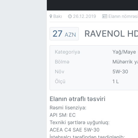
Bakı
26.12.2019
Elanın nömrə
27
RAVENOL HDS
AZN
Kategoriya
Yağ/Maye
Bölmə
Mühərrik y
Növ
5W-30
Ölçü
1 L
Elanın ətraflı təsviri
Rəsmi lisenziya:
API SM: EC
Texniki şərtlərə uyğunluq:
ACEA C4 SAE 5W-30
İstehsalçı tərəfindən təsdiqlənib: