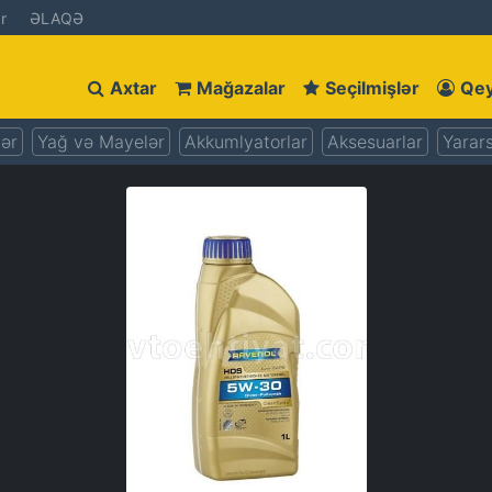
r
ƏLAQƏ
Axtar
Mağazalar
Seçilmişlər
Qey
lər
Yağ və Mayelər
Akkumlyatorlar
Aksesuarlar
Yarars