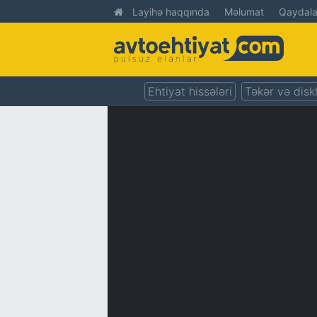
Layihə haqqında
Məlumat
Qaydala
Ehtiyat hissələri
Təkər və disk