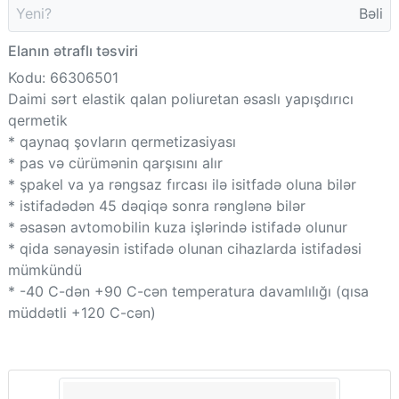
Yeni?
Bəli
Elanın ətraflı təsviri
Kodu: 66306501
Daimi sərt elastik qalan poliuretan əsaslı yapışdırıcı
qermetik
* qaynaq şovların qermetizasiyası
* pas və cürümənin qarşısını alır
* şpakel va ya rəngsaz fırcası ilə isitfadə oluna bilər
* istifadədən 45 dəqiqə sonra rənglənə bilər
* əsasən avtomobilin kuza işlərində istifadə olunur
* qida sənayəsin istifadə olunan cihazlarda istifadəsi
mümkündü
* -40 C-dən +90 C-cən temperatura davamlılığı (qısa
müddətli +120 C-cən)