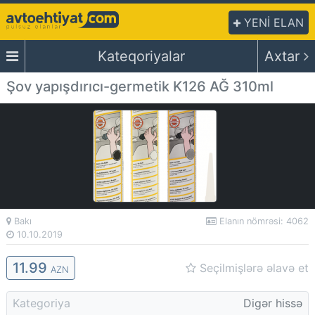
YENİ ELAN
Kateqoriyalar
Axtar
Şov yapışdırıcı-germetik K126 AĞ 310ml
Bakı
Elanın nömrəsi: 4062
10.10.2019
11.
99
Seçilmişlərə əlavə et
AZN
Kategoriya
Digər hissə