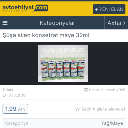
YENİ ELAN
Kateqoriyalar
Axtar
Şüşə silən konsetrat maye 32ml
Bakı
Elanın nömrəsi: 4056
10.10.2019
1.
99
Seçilmişlərə əlavə et
AZN
Kategoriya
Yağ/Maye