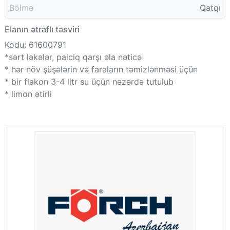
Bölmə
Qatqı
Elanın ətraflı təsviri
Kodu: 61600791
*sərt ləkələr, palciq qarşı əla nəticə
* hər növ şüşələrin və faraların təmizlənməsi üçün
* bir flakon 3-4 litr su üçün nəzərdə tutulub
* limon ətirli