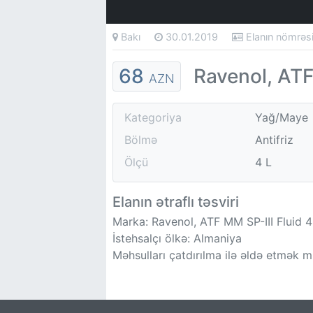
Bakı
30.01.2019
Elanın nömrə
68
Ravenol, ATF
AZN
Kategoriya
Yağ/Maye
Bölmə
Antifriz
Ölçü
4 L
Elanın ətraflı təsviri
Marka: Ravenol, ATF MM SP-III Fluid 
İstehsalçı ölkə: Almaniya
Məhsulları çatdırılma ilə əldə etmək 