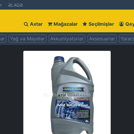
r
ƏLAQƏ
Axtar
Mağazalar
Seçilmişlər
Qey
lər
Yağ və Mayelər
Akkumlyatorlar
Aksesuarlar
Yarars