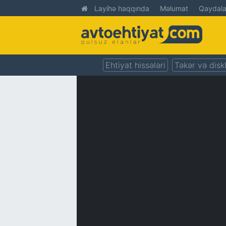
Layihə haqqında
Məlumat
Qaydala
Ehtiyat hissələri
Təkər və disk