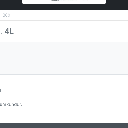
si: 369
, 4L
4L
mümkündür.