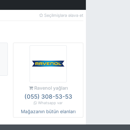
Seçilmişlərə əlavə et
Ravenol yağları
(055) 308-53-53
Whatsapp var
Mağazanın bütün elanları