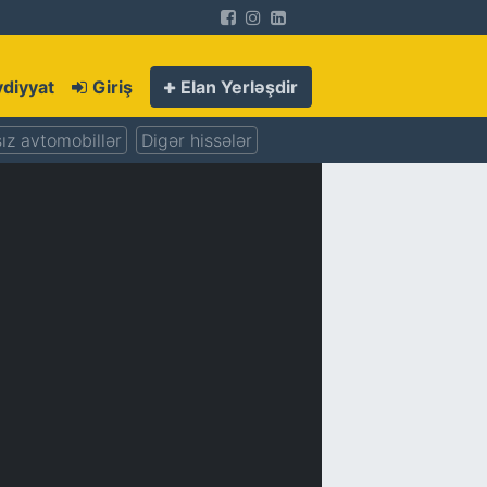
diyyat
Giriş
Elan Yerləşdir
ız avtomobillər
Digər hissələr