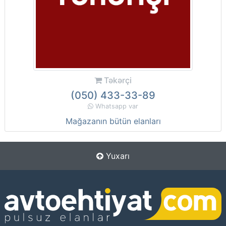
Təkərçi
(050) 433-33-89
Whatsapp var
Mağazanın bütün elanları
Yuxarı