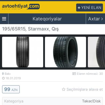
YENİ ELAN
Kateqoriyalar
Axtar
195/65R15, Starmaxx, Qış
Bakı
Elanın nömrəsi: 30
18.01.2019
99
Seçilmişlərə əlavə et
AZN
Kategoriya
Təkər/Disk