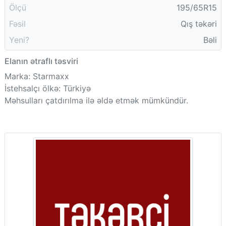
Ölçü
195/65R15
Fəsil
Qış təkəri
Yeni?
Bəli
Elanın ətraflı təsviri
Marka: Starmaxx
İstehsalçı ölkə: Türkiyə
Məhsulları çatdırılma ilə əldə etmək mümkündür.