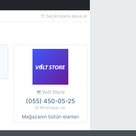
Seçilmişlərə əlavə et
Volt Store
(055) 450-05-25
Whatsapp var
Mağazanın bütün elanları