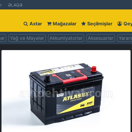
r
ƏLAQƏ
Axtar
Mağazalar
Seçilmişlər
Qey
lər
Yağ və Mayelər
Akkumlyatorlar
Aksesuarlar
Yarars