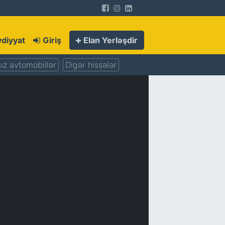
diyyat
Giriş
Elan Yerləşdir
ız avtomobillər
Digər hissələr