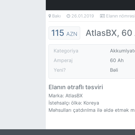
Bakı
26.01.2019
Elanın nömrə
115
AtlasBX, 60
AZN
Kategoriya
Akkumlyat
Amperaj
60 Ah
Yeni?
Bəli
Elanın ətraflı təsviri
Marka: AtlasBX
İstehsalçı ölkə: Koreya
Məhsulları çatdırılma ilə əldə etmək 