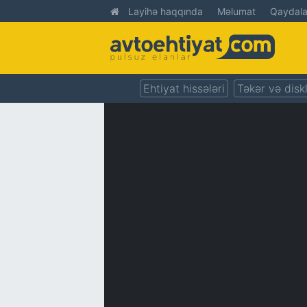
Layihə haqqında
Məlumat
Qaydala
Ehtiyat hissələri
Təkər və disk