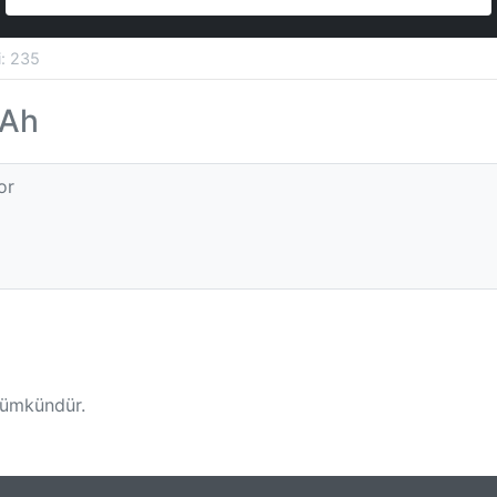
si: 235
 Ah
or
mümkündür.