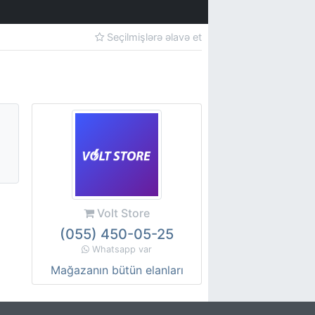
Seçilmişlərə əlavə et
Volt Store
(055) 450-05-25
Whatsapp var
Mağazanın bütün elanları