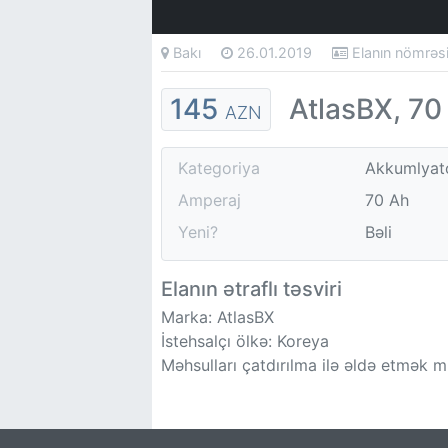
Bakı
26.01.2019
Elanın nömrə
145
AtlasBX, 70
AZN
Kategoriya
Akkumlyat
Amperaj
70 Ah
Yeni?
Bəli
Elanın ətraflı təsviri
Marka: AtlasBX
İstehsalçı ölkə: Koreya
Məhsulları çatdırılma ilə əldə etmək 