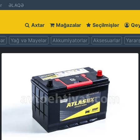
r
ƏLAQƏ
Axtar
Mağazalar
Seçilmişlər
Qey
lər
Yağ və Mayelər
Akkumlyatorlar
Aksesuarlar
Yarars