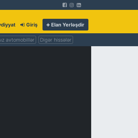
diyyat
Giriş
Elan Yerləşdir
ız avtomobillər
Digər hissələr