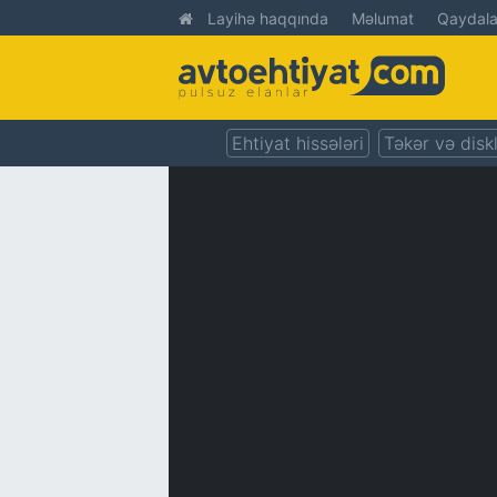
Layihə haqqında
Məlumat
Qaydala
Ehtiyat hissələri
Təkər və disk