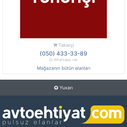
Təkərçi
(050) 433-33-89
Whatsapp var
Mağazanın bütün elanları
Yuxarı