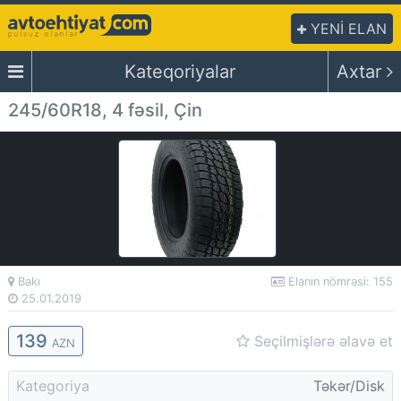
YENİ ELAN
Kateqoriyalar
Axtar
245/60R18, 4 fəsil, Çin
Bakı
Elanın nömrəsi: 155
25.01.2019
139
Seçilmişlərə əlavə et
AZN
Kategoriya
Təkər/Disk