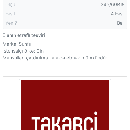
Ölçü
245/60R18
Fəsil
4 Fəsil
Yeni?
Bəli
Elanın ətraflı təsviri
Marka: Sunfull
İstehsalçı ölkə: Çin
Məhsulları çatdırılma ilə əldə etmək mümkündür.