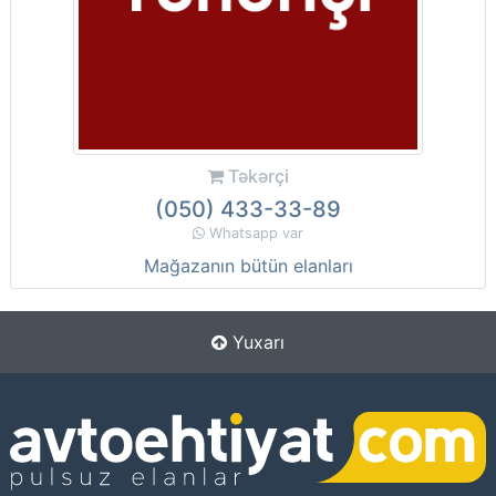
Təkərçi
(050) 433-33-89
Whatsapp var
Mağazanın bütün elanları
Yuxarı