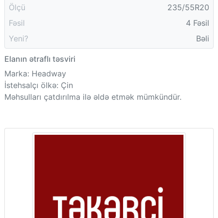
Ölçü
235/55R20
Fəsil
4 Fəsil
Yeni?
Bəli
Elanın ətraflı təsviri
Marka: Headway
İstehsalçı ölkə: Çin
Məhsulları çatdırılma ilə əldə etmək mümkündür.