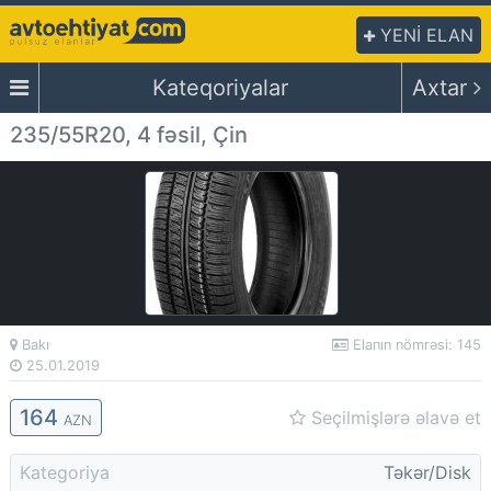
YENİ ELAN
Kateqoriyalar
Axtar
235/55R20, 4 fəsil, Çin
Bakı
Elanın nömrəsi: 145
25.01.2019
164
Seçilmişlərə əlavə et
AZN
Kategoriya
Təkər/Disk