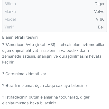
Bölmə
Digər
Marka
Volvo
Model
V 60
Yeni?
Bəli
Elanın ətraflı təsviri
? ?American Avto şirkəti ABŞ istehsalı olan avtomobillər
üçün orijinal ehtiyat hissələrinin və bodi-kitlərin
zəmanətlə satışını, sifarişini və quraşdırılmasını həyata
keçirir
? Çatdırılma xidməti var
? Ətraflı məlumat üçün əlaqə saxlaya bilərsiniz
? İstifadəçinin bütün elanlarına toxunaraq, digər
elanlarımızada baxa bilərsiniz.