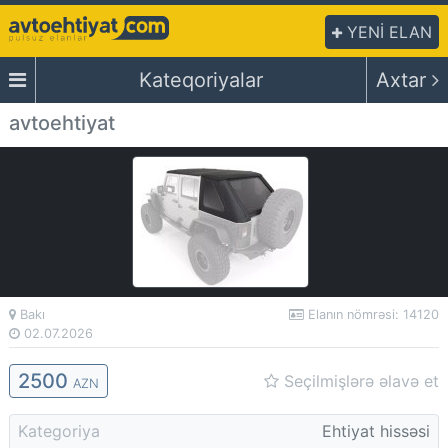
YENİ ELAN
Kateqoriyalar
Axtar
avtoehtiyat
Bakı
Elanın nömrəsi: 14120
02.07.2026
2500
Seçilmişlərə əlavə et
AZN
Kategoriya
Ehtiyat hissəsi