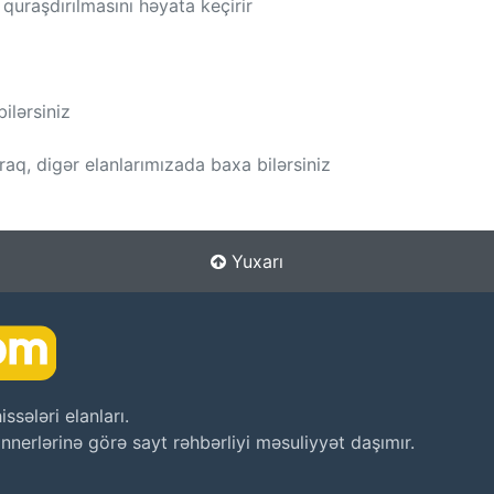
ə quraşdırılmasını həyata keçirir
ilərsiniz
raq, digər elanlarımızada baxa bilərsiniz
Yuxarı
sələri elanları.
nnerlərinə görə sayt rəhbərliyi məsuliyyət daşımır.