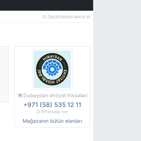
Seçilmişlərə əlavə et
Dubaydan ehtiyat hissələri
+971 (58) 535 12 11
Whatsapp var
Mağazanın bütün elanları