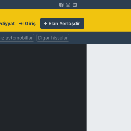
diyyat
Giriş
Elan Yerləşdir
ız avtomobillər
Digər hissələr