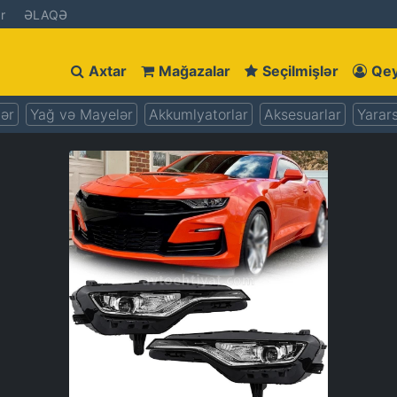
r
ƏLAQƏ
Axtar
Mağazalar
Seçilmişlər
Qey
lər
Yağ və Mayelər
Akkumlyatorlar
Aksesuarlar
Yarars