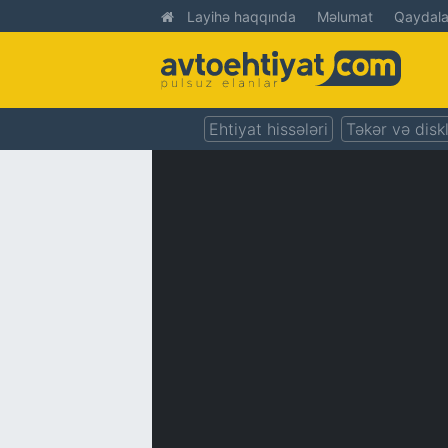
Layihə haqqında
Məlumat
Qaydala
Ehtiyat hissələri
Təkər və disk