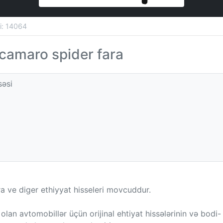
si: 14064
camaro spider fara
səsi
a ve diger ethiyyat hisseleri movcuddur.
olan avtomobillər üçün orijinal ehtiyat hissələrinin və bodi-