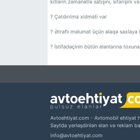
kitlərin zəmanətlə satışını, sifarişini v
? Çatdırılma xidməti var
? Ətraflı məlumat üçün əlaqə saxlaya b
? İstifadəçinin bütün elanlarına toxuna
Avtoehtiyat.com - Avtomobil ehtiyat his
Saytda yerləşdirilən elan və reklam ba
info@avtoehtiyat.com