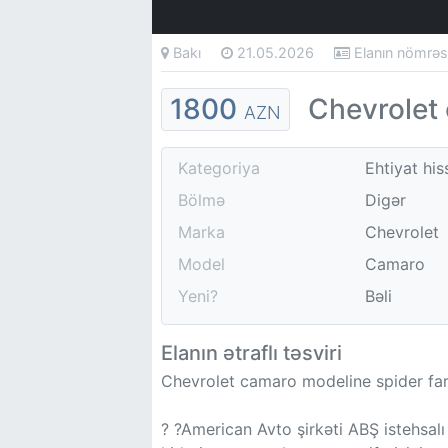
Bakı
21.05.2026
Elanın nömrə
1800
Chevrolet 
AZN
Kategoriya
Ehtiyat his
Bölmə
Digər
Marka
Chevrolet
Model
Camaro
Yeni?
Bəli
Elanın ətraflı təsviri
Chevrolet camaro modeline spider far
? ?American Avto şirkəti ABŞ istehsalı 