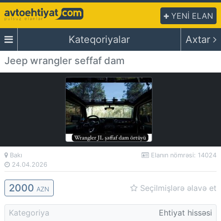
YENİ ELAN
Kateqoriyalar
Axtar
Jeep wrangler seffaf dam
Bakı
Elanın nömrəsi: 14024
24.04.2026
2000
Seçilmişlərə əlavə et
AZN
Kategoriya
Ehtiyat hissəsi