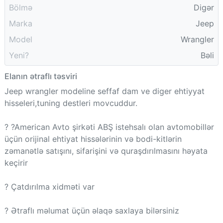
Bölmə
Digər
Marka
Jeep
Model
Wrangler
Yeni?
Bəli
Elanın ətraflı təsviri
Jeep wrangler modeline seffaf dam ve diger ehtiyyat
hisseleri,tuning destleri movcuddur.
? ?American Avto şirkəti ABŞ istehsalı olan avtomobillər
üçün orijinal ehtiyat hissələrinin və bodi-kitlərin
zəmanətlə satışını, sifarişini və quraşdırılmasını həyata
keçirir
? Çatdırılma xidməti var
? Ətraflı məlumat üçün əlaqə saxlaya bilərsiniz