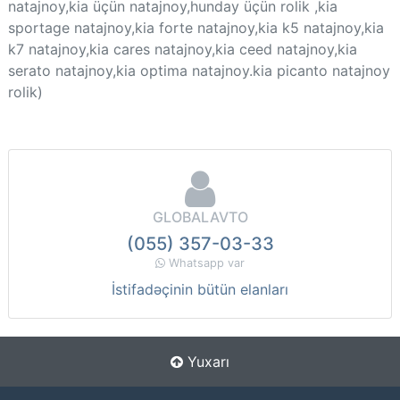
natajnoy,kia üçün natajnoy,hunday üçün rolik ,kia
sportage natajnoy,kia forte natajnoy,kia k5 natajnoy,kia
k7 natajnoy,kia cares natajnoy,kia ceed natajnoy,kia
serato natajnoy,kia optima natajnoy.kia picanto natajnoy
rolik)
GLOBALAVTO
(055) 357-03-33
Whatsapp var
İstifadəçinin bütün elanları
Yuxarı