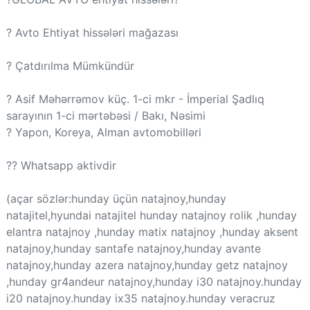
? Avto Ehtiyat hissələri mağazası
? Çatdırılma Mümkündür
? Asif Məhərrəmov küç. 1-ci mkr - İmperial Şadlıq
sarayının 1-ci mərtəbəsi / Bakı, Nəsimi
? Yapon, Koreya, Alman avtomobilləri
?? Whatsapp aktivdir
(açar sözlər:hunday üçün natajnoy,hunday
natajitel,hyundai natajitel hunday natajnoy rolik ,hunday
elantra natajnoy ,hunday matix natajnoy ,hunday aksent
natajnoy,hunday santafe natajnoy,hunday avante
natajnoy,hunday azera natajnoy,hunday getz natajnoy
,hunday gr4andeur natajnoy,hunday i30 natajnoy.hunday
i20 natajnoy.hunday ix35 natajnoy.hunday veracruz