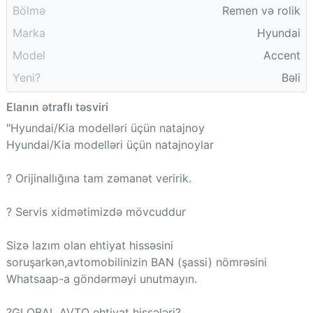
Bölmə
Remen və rolik
Marka
Hyundai
Model
Accent
Yeni?
Bəli
Elanın ətraflı təsviri
"Hyundai/Kia modelləri üçün natajnoy
Hyundai/Kia modelləri üçün natajnoylar
? Orijinallığına tam zəmanət veririk.
? Servis xidmətimizdə mövcuddur
Sizə lazım olan ehtiyat hissəsini
soruşarkən,avtomobilinizin BAN (şassi) nömrəsini
Whatsaap-a göndərməyi unutmayın.
?GLOBAL AVTO ehtiyat hissələri?