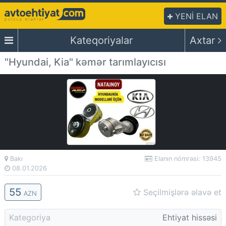
YENİ ELAN
Kateqoriyalar
Axtar
"Hyundai, Kia" kəmər tarımlayıcısı
Bakı
Elanın nömrəsi: 13945
08.01.2026
55
Seçilmişlərə əlavə et
AZN
Kategoriya
Ehtiyat hissəsi