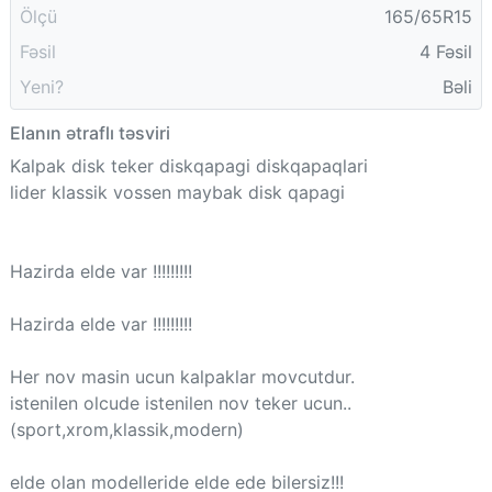
Ölçü
165/65R15
Fəsil
4 Fəsil
Yeni?
Bəli
Elanın ətraflı təsviri
Kalpak disk teker diskqapagi diskqapaqlari
lider klassik vossen maybak disk qapagi
Hazirda elde var !!!!!!!!!
Hazirda elde var !!!!!!!!!
Her nov masin ucun kalpaklar movcutdur.
istenilen olcude istenilen nov teker ucun..
(sport,xrom,klassik,modern)
elde olan modelleride elde ede bilersiz!!!