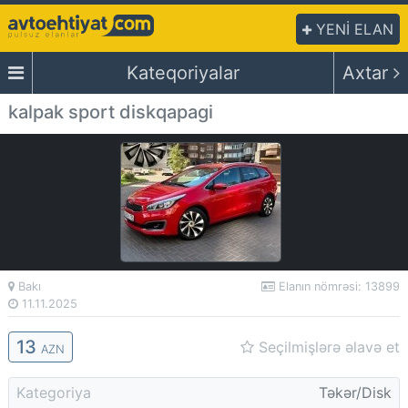
YENİ ELAN
Kateqoriyalar
Axtar
kalpak sport diskqapagi
Bakı
Elanın nömrəsi: 13899
11.11.2025
13
Seçilmişlərə əlavə et
AZN
Kategoriya
Təkər/Disk