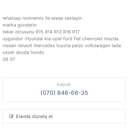
whatsap nomremiz ile elaqe saxlayin
marka gonderin
teker olcusunu R15 R14 R13 R16 R17
uygundur :Hyundai kia opel ford fiat chevrolet mazda
nissan renault mercedes toyota perjo volkswagen lada
xezer skoda hondo
06 07
kalpak
(070) 846-68-35
Elanda düzəliş et