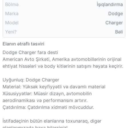
Bölmə
İşıqlandırma
Marka
Dodge
Model
Charger
Yeni?
Bəli
Elanın ətraflı təsviri
Dodge Charger fara desti
American Avto Şirkəti, Amerika avtomobillərinin orijinal
ehtiyat hissələri və body kitlərinin satışını həyata keçirir.
Uyğunluq: Dodge Charger
Material: Yüksək keyfiyyətli və davamlı material
Xüsusiyyətlər: Müasir dizayn, avtomobilin
aerodinamikası və performansını artırır.
Çatdırılma: Çatdırılma xidməti mövcuddur.
İstifadəçinin bütün elanlarına toxunaraq, digər
elanlarımızada baxa bilərsiniz!