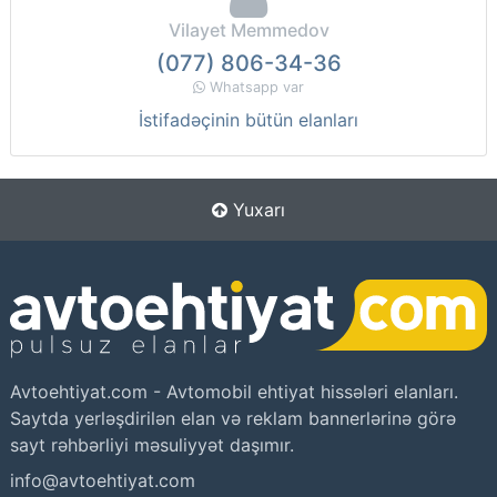
Vilayet Memmedov
(077) 806-34-36
Whatsapp var
İstifadəçinin bütün elanları
Yuxarı
Avtoehtiyat.com - Avtomobil ehtiyat hissələri elanları.
Saytda yerləşdirilən elan və reklam bannerlərinə görə
sayt rəhbərliyi məsuliyyət daşımır.
info@avtoehtiyat.com