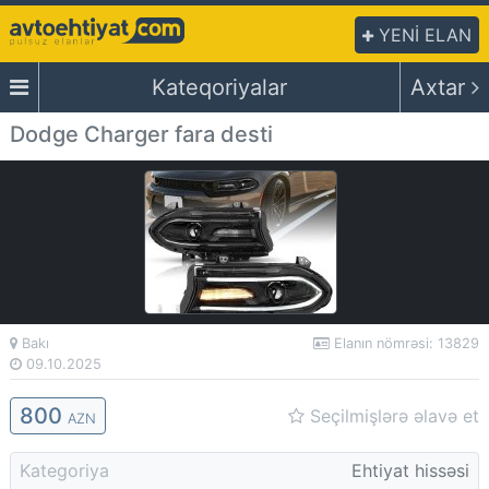
YENİ ELAN
Kateqoriyalar
Axtar
Dodge Charger fara desti
Bakı
Elanın nömrəsi: 13829
09.10.2025
800
Seçilmişlərə əlavə et
AZN
Kategoriya
Ehtiyat hissəsi